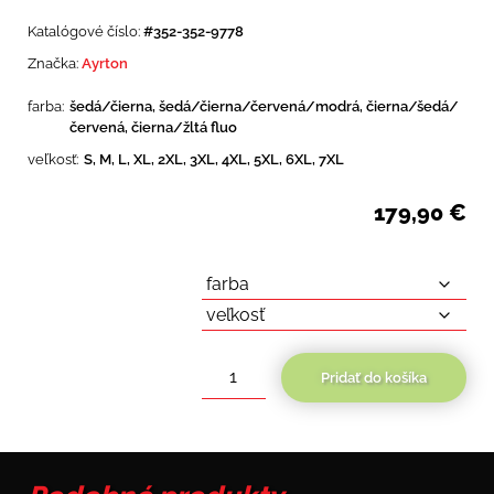
Katalógové číslo:
#352-352-9778
Značka:
Ayrton
farba:
šedá/čierna, šedá/čierna/červená/modrá, čierna/šedá/
červená, čierna/žltá fluo
veľkosť:
S, M, L, XL, 2XL, 3XL, 4XL, 5XL, 6XL, 7XL
179,90
€
Pridať do košíka
množstvo
bunda
Ayrton
Trail