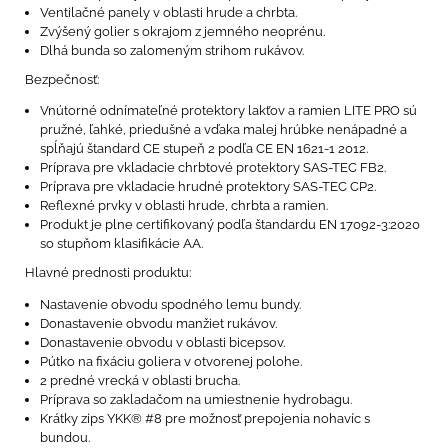
Ventilačné panely v oblasti hrude a chrbta.
Zvýšený golier s okrajom z jemného neoprénu.
Dlhá bunda so zalomeným strihom rukávov.
Bezpečnosť:
Vnútorné odnímateľné protektory lakťov a ramien LITE PRO sú
pružné, ľahké, priedušné a vďaka malej hrúbke nenápadné a
spĺňajú štandard CE stupeň 2 podľa CE EN 1621-1 2012.
Príprava pre vkladacie chrbtové protektory SAS-TEC FB2.
Príprava pre vkladacie hrudné protektory SAS-TEC CP2.
Reflexné prvky v oblasti hrude, chrbta a ramien.
Produkt je plne certifikovaný podľa štandardu EN 17092-3:2020
so stupňom klasifikácie AA.
Hlavné prednosti produktu:
Nastavenie obvodu spodného lemu bundy.
Donastavenie obvodu manžiet rukávov.
Donastavenie obvodu v oblasti bicepsov.
Pútko na fixáciu goliera v otvorenej polohe.
2 predné vrecká v oblasti brucha.
Príprava so zakladačom na umiestnenie hydrobagu.
Krátky zips YKK® #8 pre možnosť prepojenia nohavíc s
bundou.