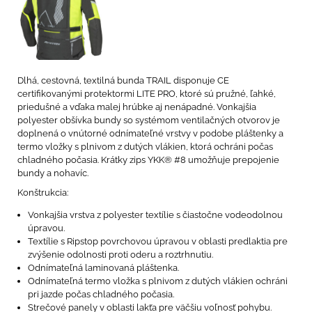
Dlhá, cestovná, textilná bunda TRAIL disponuje CE
certifikovanými protektormi LITE PRO, ktoré sú pružné, ľahké,
priedušné a vďaka malej hrúbke aj nenápadné. Vonkajšia
polyester obšívka bundy so systémom ventilačných otvorov je
doplnená o vnútorné odnímateľné vrstvy v podobe pláštenky a
termo vložky s plnivom z dutých vlákien, ktorá ochráni počas
chladného počasia. Krátky zips YKK® #8 umožňuje prepojenie
bundy a nohavíc.
Konštrukcia:
Vonkajšia vrstva z polyester textílie s čiastočne vodeodolnou
úpravou.
Textílie s Ripstop povrchovou úpravou v oblasti predlaktia pre
zvýšenie odolnosti proti oderu a roztrhnutiu.
Odnímateľná laminovaná pláštenka.
Odnímateľná termo vložka s plnivom z dutých vlákien ochráni
pri jazde počas chladného počasia.
Strečové panely v oblasti lakťa pre väčšiu voľnosť pohybu.