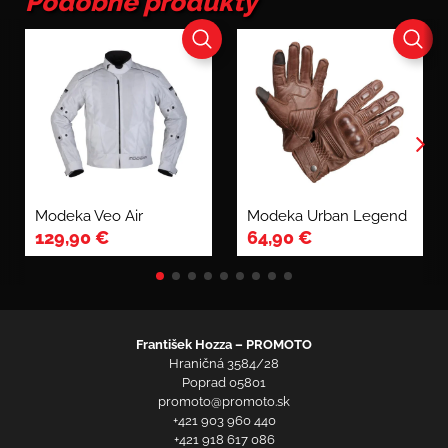
Podobné produkty
Modeka Veo Air
Modeka Urban Legend
129,90
€
64,90
€
František Hozza – PROMOTO
Hraničná 3584/28
Poprad 05801
promoto@promoto.sk
+421 903 960 440
+421 918 617 086