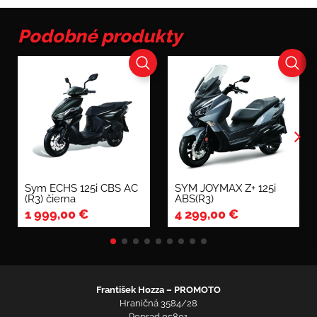
Podobné produkty
Sym ECHS 125i CBS AC
SYM JOYMAX Z+ 125i
(R3) čierna
ABS(R3)
1 999,00
€
4 299,00
€
František Hozza – PROMOTO
Hraničná 3584/28
Poprad 05801