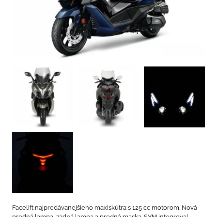
Facelift najpredávanejšieho maxiskútra s 125 cc motorom. Nová
predná lampa, zadná lampa a predná maska. SYM integroval