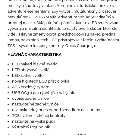
mestký a športový vzhľad, skombinoval turistické funkcie s
adventure elementami, aby vytvoril multifunkčný crossover
maxiskúter – CRUISYM alfa. Adventure vzhľad je viditeľný v
prednej maske. Sklápateľné spätné zrkadlá s LED smerovkami
vytvárajú unikátnu identitu. Je to najštýlovejší skúter, ktorí ste
videli. Hlavné zmeny oproti predchodcovi sú naked predná
lampa, nová high-tech LCD prístrojovka s lepšou viditeľnosťou,
TCS – systém trakčnej kontroly, Quick Charge 3.0.
HLAVNÁ CHARAKTERISTIKA
LED naked hlavné svetlo
LED obrysové svetlá
LED zadné svetlo
nová hightech LCD prístrojovka
ABS brzdový systém
USB QC3.0 pre rýchlejšie nabíjanie
dvojité zadné tlmiče
nastaviteľné zadné tlmiče
uzamykateľný priestor pod sedadlom na 2 prilby
TCS systém trakčnej kontroly
nastaviteľná výška plexi
výstražný trojuholník