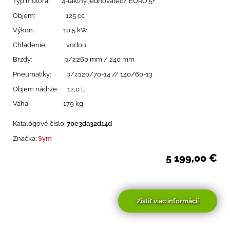
Typ motora: 4-taktný jednovalec/ EURO 5+
Objem: 125 cc
Výkon: 10,5 kW
Chladenie: vodou
Brzdy: p/z:260 mm / 240 mm
Pneumatiky: p/z:120/70-14 // 140/60-13
Objem nádrže: 12,0 L
Váha: 179 kg
Katalógové číslo:
70e3da32d14d
Značka:
Sym
5 199,00
€
Zistiť viac informácií