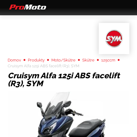
Domov
Produkty
Moto/Skútre
Skútre
125ccm
Cruisym Alfa 125i ABS facelift (R3), SYM
Cruisym Alfa 125i ABS facelift
(R3), SYM