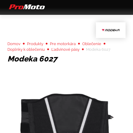
Domov
Produkty
Pre motorkára
Oblečenie
Doplnky k oblečeniu
Ľadvinové pásy
Modeka 6027
Modeka 6027