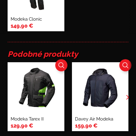
Modeka Clonic
149,90
€
Podobné produkty
Modeka Tarex II
Davey Air Modeka
129,90
€
159,90
€