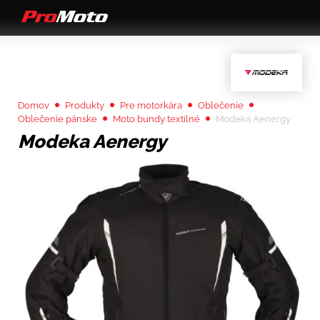
Domov
Produkty
Pre motorkára
Oblečenie
Oblečenie pánske
Moto bundy textilné
Modeka Aenergy
Modeka Aenergy