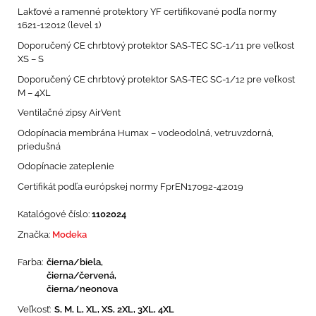
Lakťové a ramenné protektory YF certifikované podľa normy
1621-1:2012 (level 1)
Doporučený CE chrbtový protektor SAS-TEC SC-1/11 pre veľkost
XS – S
Doporučený CE chrbtový protektor SAS-TEC SC-1/12 pre veľkost
M – 4XL
Ventilačné zipsy AirVent
Odopínacia membrána Humax – vodeodolná, vetruvzdorná,
priedušná
Odopínacie zateplenie
Certifikát podľa európskej normy FprEN17092-4:2019
Katalógové číslo:
1102024
Značka:
Modeka
Farba:
čierna/biela,
čierna/červená,
čierna/neonova
Veľkosť:
S, M, L, XL, XS, 2XL, 3XL, 4XL