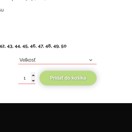
su
3
 42, 43, 44, 45, 46, 47, 48, 49, 50
Pridať do košíka
množstvo
Modeka
Arunas