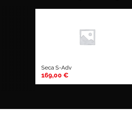
Seca S-Adv
169,00
€