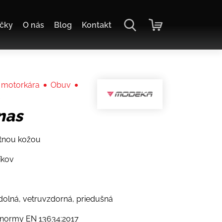
čky
O nás
Blog
Kontakt
 motorkára
Obuv
s
nas
atnou kožou
íkov
olná, vetruvzdorná, priedušná
j normy EN 13634:2017