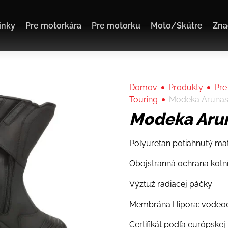
inky
Pre motorkára
Pre motorku
Moto/Skútre
Zna
Domov
Produkty
Pre
Touring
Modeka Aruna
Modeka Aru
Polyuretan potiahnutý m
Obojstranná ochrana kotn
Výztuž radiacej páčky
Membrána Hipora: vodeod
Certifikát podľa európske