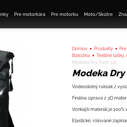
inky
Pre motorkára
Pre motorku
Moto/Skútre
Zna
Domov
Produkty
Pre
Batožina
Textilné tašky,
Modeka Dry Pack 32L
Modeka Dry 
Vodeodolný ruksak z vyso
Finálna úprava z 3D mater
Vonkajší materiál je 100%
Elastické, rolované zapína