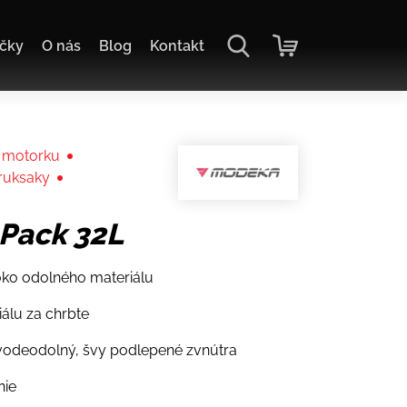
čky
O nás
Blog
Kontakt
 motorku
 ruksaky
Pack 32L
ko odolného materiálu
iálu za chrbte
 vodeodolný, švy podlepené zvnútra
nie