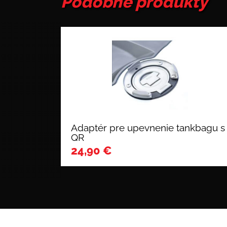
Podobné produkty
Adaptér pre upevnenie tankbagu s
QR
24,90
€