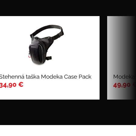
Stehenná taška Modeka Case Pack
Modeka
34,90
€
49,90