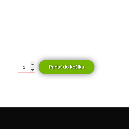
3
Pridať do košíka
množstvo
Modeka
Dry
Pack
32L