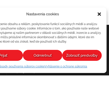
Nastavenia cookies
benie obsahu a reklám, poskytovanie funkcií sociálnych médií a analýzu
i používame súbory cookie. Informácie o tom, ako používate naše webové
kytujeme aj našim partnerom v oblasti sociálnych médií, inzercie a analýzy.
i môžu príslušné informácie skombinovať s ďalšími údajmi, ktoré ste im
o ktoré od vás získali, keď ste používali ich služby.
František Hozza – PROMOTO
Hraničná 3584/28
Poprad 05801
Prijať
Odmietnuť
Zobraziť predvoľby
promoto@promoto.sk
+421 903 960 440
ásady používania súborov cookie
Vyhlásenie o ochrane súkromia
+421 918 617 086
Ostatné kontaktné informácie