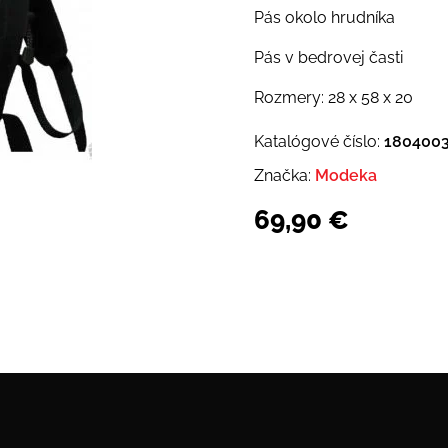
Pás okolo hrudníka
Pás v bedrovej časti
Rozmery: 28 x 58 x 20
Katalógové číslo:
180400
Značka:
Modeka
69,90
€