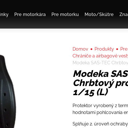
inky
Pre motorkára
Pre motorku
Moto/Skútre
Zna
Domov
Produkty
Pre
Chrániče a airbagové vest
Modeka SAS-TEC Chrbtový
Modeka SAS
Chrbtový pr
1/15 (L)
Protektor vyrobený z term
hodnotami pohlcovania en
Splňuje 2. úroveň ochrab