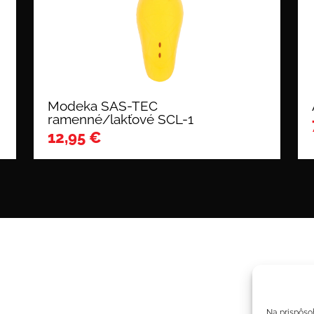
Modeka SAS-TEC
ramenné/lakťové SCL-1
12,95
€
Na prispôso