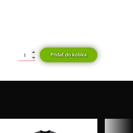
6
Pridať do košíka
množstvo
Modeka
SAS-
TEC
Chrbtový
protektor
SC-
1/15
(L)