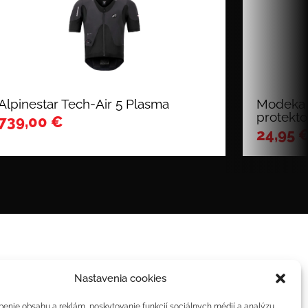
Alpinestar Tech-Air 5 Plasma
Modeka 
protekto
739,00
€
24,95
Nastavenia cookies
benie obsahu a reklám, poskytovanie funkcií sociálnych médií a analýzu