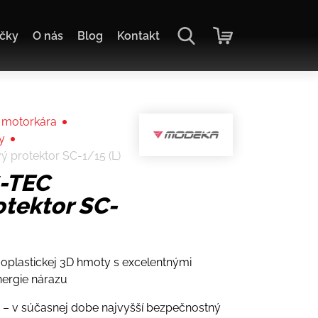
čky
O nás
Blog
Kontakt
 motorkára
y
 protektor SC-1/15 (L)
-TEC
otektor SC-
oplastickej 3D hmoty s excelentnými
ergie nárazu
y – v súčasnej dobe najvyšší bezpečnostný