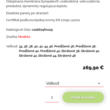
Odopínacia membrána Sympatex®: vodeodolná, vetruvzdorná,
priedušná, dynamicky regulujúca teplotu
Elastické panely po stranách
Certifikát podľa európskej normy EN 17092-3:2021
Katalógové číslo:
ca1bb74fe029
Značka:
Modeka
Veľkosť:
34, 36, 38, 40, 42, 44, 46, Predĺžené 36, Predĺžené 38,
Predĺžené 40, Predĺžené 42, Skrátené 38, Skrátené 40,
Skrátené 42, Skrátené 44, Skrátené 46
269,90
€
Pridať do košíka
množstvo
Modeka
Takuya