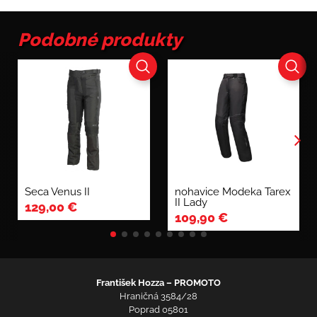
Lady
Podobné produkty
Seca Venus II
nohavice Modeka Tarex
II Lady
129,00
€
109,90
€
František Hozza – PROMOTO
Hraničná 3584/28
Poprad 05801