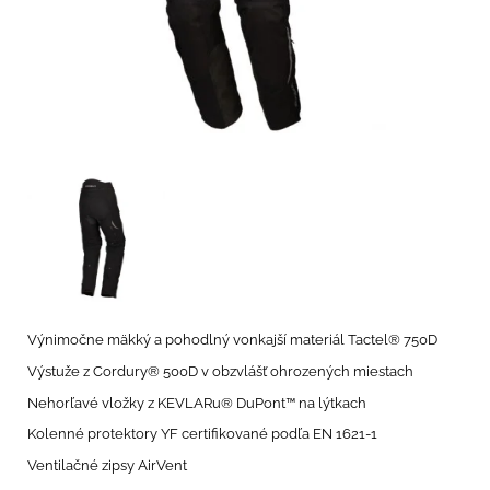
Výnimočne mäkký a pohodlný vonkajší materiál Tactel® 750D
Výstuže z Cordury® 500D v obzvlášť ohrozených miestach
Nehorľavé vložky z KEVLARu® DuPont™ na lýtkach
Kolenné protektory YF certifikované podľa EN 1621-1
Ventilačné zipsy AirVent