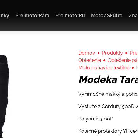
inky
Pre motorkára
Pre motorku
Moto/Skútre
Zna
Domov
Produkty
Pre
Oblečenie
Oblečenie p
Moto nohavice textilné
Modeka Tar
Výnimočne mäkký a pohodl
Výstuže z Cordury 500D v
Polyamid 500D
Kolenné protektory YF cer