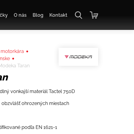
čky
O nás
Blog
Kontakt
 motorkára
ánske
Modeka Taran
an
ný vonkajší materiál Tactel 750D
 obzvlášť ohrozených miestach
tifikované podľa EN 1621-1