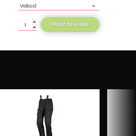
Pridať do košíka
množstvo
Modeka
Taran