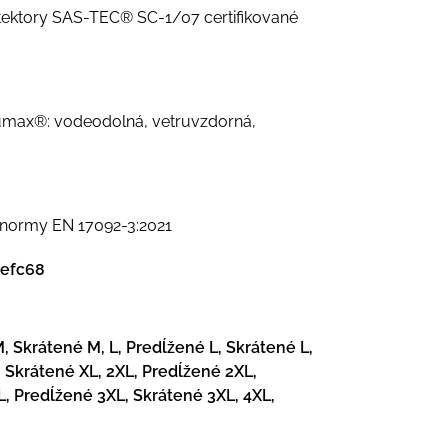
ektory SAS-TEC® SC-1/07 certifikované
max®: vodeodolná, vetruvzdorná,
j normy EN 17092-3:2021
efc68
, Skrátené M, L, Predĺžené L, Skrátené L,
, Skrátené XL, 2XL, Predĺžené 2XL,
L, Predĺžené 3XL, Skrátené 3XL, 4XL,