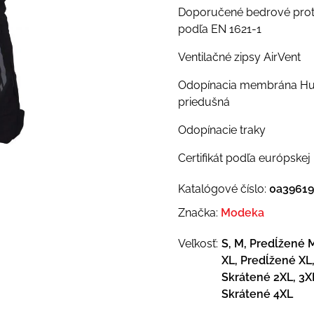
Doporučené bedrové prot
podľa EN 1621-1
Ventilačné zipsy AirVent
Odopínacia membrána Hu
priedušná
Odopínacie traky
Certifikát podľa európske
Katalógové číslo:
0a39619
Značka:
Modeka
Veľkosť:
S, M, Predĺžené M
XL, Predĺžené XL
Skrátené 2XL, 3X
Skrátené 4XL