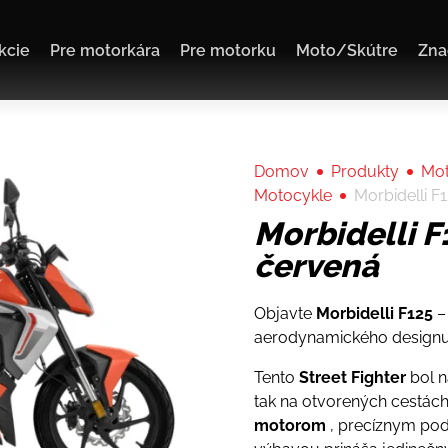
kcie
Pre motorkára
Pre motorku
Moto/Skútre
Zna
Domov
Produkty
Mot
Motocykle
Morbidelli F
Morbidelli F
červená
Objavte
Morbidelli F125
–
aerodynamického designu
Tento
Street Fighter
bol n
tak na otvorených cestác
motorom
, precíznym po