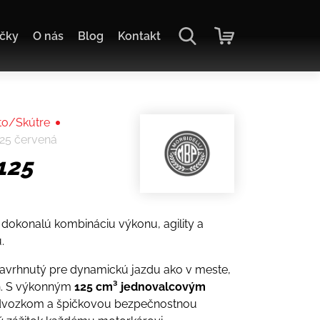
čky
O nás
Blog
Kontakt
o/Skútre
125 červená
125
 dokonalú kombináciu výkonu, agility a
.
avrhnutý pre dynamickú jazdu ako v meste,
h. S výkonným
125 cm³ jednovalcovým
dvozkom a špičkovou bezpečnostnou