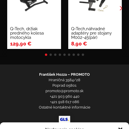
Q-Tech, držiak
Q-Tech,náhradné
predného kolesa
adaptéry pre stojany
motocykla
M002-45(pár)
129,90
€
8,90
€
František Hozza – PROMOTO
Hraničná 3584/28
Poprad 05801
promoto@promoto.sk
+421 903 960 440
+421 918 617 086
Ostatné kontaktné informácie
Prihlásenie zákazníka