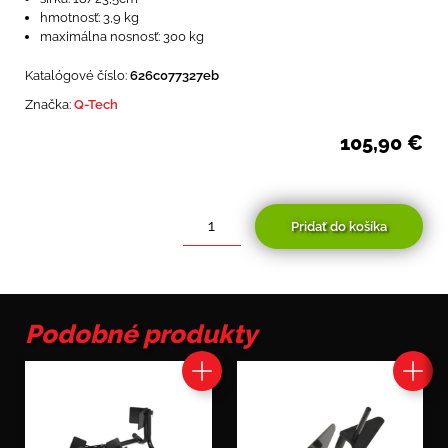
hmotnosť: 3,9 kg
maximálna nosnosť: 300 kg
Katalógové číslo:
626c077327eb
Značka:
Q-Tech
105,90
€
Pridať do košíka
množstvo
Nájazdova
rampa-
skladacia-
hliníkova(1ks)
Podobné produkty