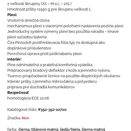
2 veľkosti škrupiny (XS – M a L – 2XL)
Hmotnosť prilby ±1550 g pre škrupinu veľkosti L
Plexi:
Vnútorná slnečná clona
mechanizmus plexi s viacerými polohami nastavenia pozície plexi
Jednoduchý systém výmeny plexi bez použitia náradia – tmavé
plexi súčasťou balenia
Číra Pinlock® protihmlievacia fólia typ 70 dostupná ako
doplnkové príslušenstvo
Povrchová úprava proti poškriabaniu plexi
Interiér:
Plne odnímateľná a prateľná komfortná výstelka
Prepracovaný bradový deflektor z kože a jemného nylonu
Tvarovo prispôsobené lícnice na použitie dioptrických okuliarov.
Interiér prilby z jemného mikrovlákna a polyesteru
príprava pre slúchadlá komunikátorov
Bezpečnosť
homologácia ECE 22.06
Katalógové číslo:
#352-352-10700
Značka:
Nox
farba:
čierna, titánová matná, šedá/biela, čierna matná