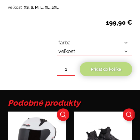
veľkosť:
XS, S, M, L, XL, 2XL
199,90
€
Pridať do košíka
množstvo
Nox
Exklusiv
Goliath
Solid
Podobné produkty