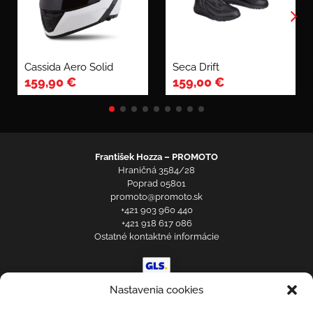
Cassida Aero Solid
Seca Drift
159,90
€
159,00
€
František Hozza – PROMOTO
Hraničná 3584/28
Poprad 05801
promoto@promoto.sk
+421 903 960 440
+421 918 617 086
Ostatné kontaktné informácie
Prihlásenie zákazníka
Nastavenia cookies
Obchodné a reklamačné podmienky