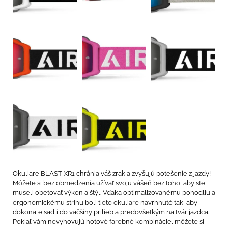
Okuliare BLAST XR1 chránia váš zrak a zvyšujú potešenie z jazdy!
Môžete si bez obmedzenia užívať svoju vášeň bez toho, aby ste
museli obetovať výkon a štýl. Vďaka optimalizovanému pohodliu a
ergonomickému strihu boli tieto okuliare navrhnuté tak, aby
dokonale sadli do väčšiny prilieb a predovšetkým na tvár jazdca.
Pokiaľ vám nevyhovujú hotové farebné kombinácie, môžete si