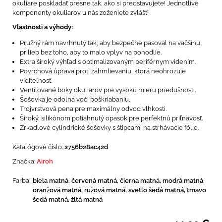
okuliare poskladať presne tak, ako si predstavujete! Jednotlivé
komponenty okuliarov u nás zoženiete zvlášť!
Vlastnosti a výhody:
Pružný rám navrhnutý tak, aby bezpečne pasoval na väčšinu
prilieb bez toho, aby to malo vplyv na pohodlie.
Extra široký výhľad s optimalizovaným periférnym videním.
Povrchová úprava proti zahmlievaniu, ktorá neohrozuje
viditeľnosť.
Ventilované boky okuliarov pre vysokú mieru priedušnosti.
Šošovka je odolná voči poškriabaniu.
Trojvrstvová pena pre maximálny odvod vlhkosti.
Široký, silikónom potiahnutý opasok pre perfektnú priľnavosť.
Zrkadlové cylindrické šošovky s štipcami na strhávacie fólie.
Katalógové číslo:
2756b28ac42d
Značka:
Airoh
Farba:
biela matná, červená matná, čierna matná, modrá matná,
oranžová matná, ružová matná, svetlo šedá matná, tmavo
šedá matná, žltá matná