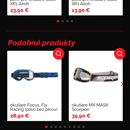
XR1 Airoh
XR1 Airoh
23,90
€
13,90
€
Podobné produkty
okuliare Focus, Fly
okuliare MX MASK
Racing (plexi bez pinov)
Scorpion
28,90
€
39,90
€