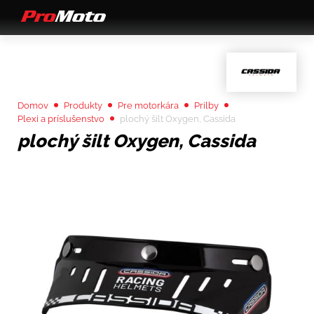
Domov
Produkty
Pre motorkára
Prilby
Plexi a príslušenstvo
plochý šilt Oxygen, Cassida
plochý šilt Oxygen, Cassida