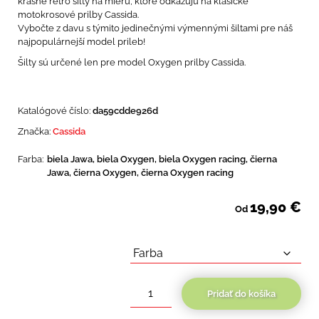
krásne retro šilty na mieru, ktoré odkazujú na klasické
motokrosové prilby Cassida.
Vybočte z davu s týmito jedinečnými výmennými šiltami pre náš
najpopulárnejší model prileb!
Šilty sú určené len pre model Oxygen prilby Cassida.
Katalógové číslo:
da59cdde926d
Značka:
Cassida
Farba:
biela Jawa, biela Oxygen, biela Oxygen racing, čierna
Jawa, čierna Oxygen, čierna Oxygen racing
19,90
€
Od
Pridať do košíka
množstvo
plochý