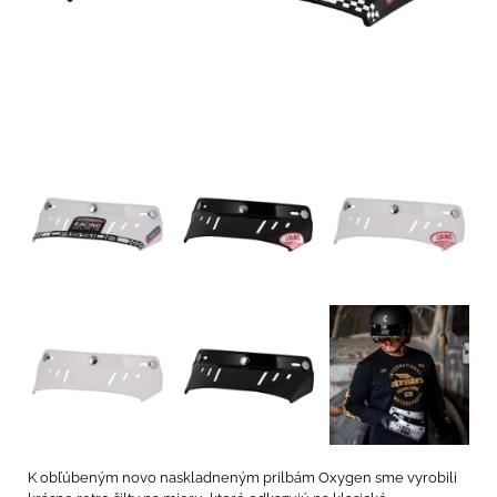
K obľúbeným novo naskladneným prilbám Oxygen sme vyrobili