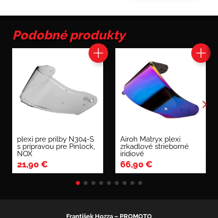
šilt
Oxygen,
Cassida
Podobné produkty
plexi pre prilby N304-S
Airoh Matryx plexi
s prípravou pre Pinlock,
zrkadlové strieborné
NOX
iridiové
21,90
€
66,90
€
František Hozza – PROMOTO