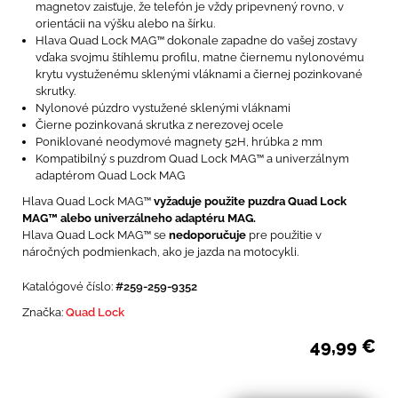
magnetov zaisťuje, že telefón je vždy pripevnený rovno, v
orientácii na výšku alebo na šírku.
Hlava Quad Lock MAG™ dokonale zapadne do vašej zostavy
vďaka svojmu štíhlemu profilu, matne čiernemu nylonovému
krytu vystuženému sklenými vláknami a čiernej pozinkované
skrutky.
Nylonové púzdro vystužené sklenými vláknami
Čierne pozinkovaná skrutka z nerezovej ocele
Poniklované neodymové magnety 52H, hrúbka 2 mm
Kompatibilný s puzdrom Quad Lock MAG™ a univerzálnym
adaptérom Quad Lock MAG
Hlava Quad Lock MAG™
vyžaduje použite puzdra Quad Lock
MAG™ alebo univerzálneho adaptéru MAG.
Hlava Quad Lock MAG™ se
nedoporučuje
pre použitie v
náročných podmienkach, ako je jazda na motocykli.
Katalógové číslo:
#259-259-9352
Značka:
Quad Lock
49,99
€