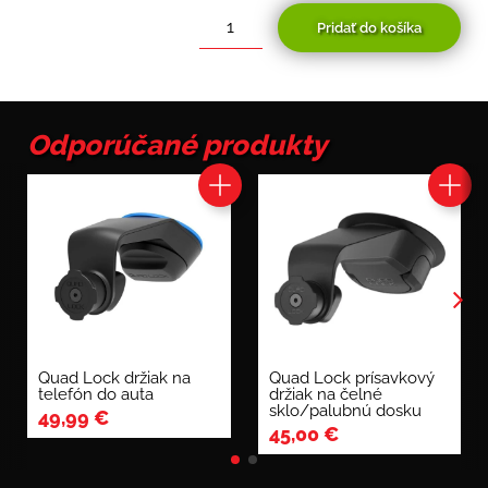
Pridať do košíka
množstvo
Quad
Lock
magnetická
hlava
Odporúčané produkty
MAG
HEAD
Standard
Quad Lock držiak na
Quad Lock prísavkový
telefón do auta
držiak na čelné
sklo/palubnú dosku
49,99
€
45,00
€