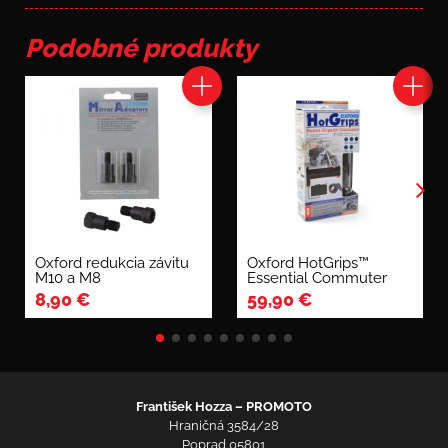
Podobné produkty
Oxford redukcia závitu
Oxford HotGrips™
M10 a M8
Essential Commuter
8,90
€
59,90
€
František Hozza – PROMOTO
Hraničná 3584/28
Poprad 05801