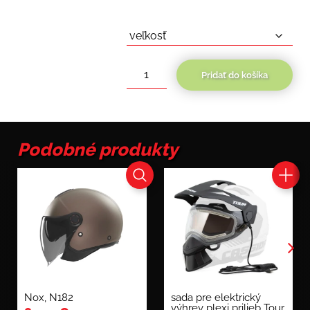
Pridať do košíka
množstvo
Scorpion
EXO
391
Wolf
Podobné produkty
Nox, N182
sada pre elektrický
výhrev plexi prilieb Tour,