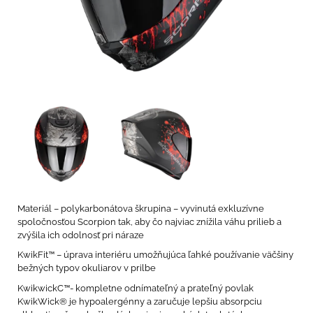
Materiál – polykarbonátova škrupina – vyvinutá exkluzívne
spoločnosťou Scorpion tak, aby čo najviac znížila váhu prilieb a
zvýšila ich odolnosť pri náraze
KwikFit™ – úprava interiéru umožňujúca ľahké používanie väčšiny
bežných typov okuliarov v prilbe
KwikwickC™- kompletne odnímateľný a prateľný povlak
KwikWick® je hypoalergénny a zaručuje lepšiu absorpciu