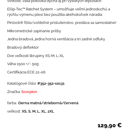
vlhkosti, vaša pokožka dýcha aj pri vysokých teplotách.
Ellip-Tec™ Ratchet System – umožňuje veľmi jednoduchú a
rýchlu výmenu plexi bez použitia akéhokoľvek náradia
Pinlock® fólia (voliteľné príslušenstvo, predáva sa samostatne)
Mikrometrické zapínanie prilby
Jedna bradová, jedna horná ventilácia a tri zadné odfuky
Bradový deflektor
Dve veľkosti škrupiny XS-M, L-XL
Váha 1500 +/- 50g
Certifikácia ECE 22-06
Katalógové číslo:
#352-352-10131
Značka:
Scorpion
farba:
čierna matná/strieborná/červená
veľkosť:
XS, S, M, L, XL, 2XL
129,90
€