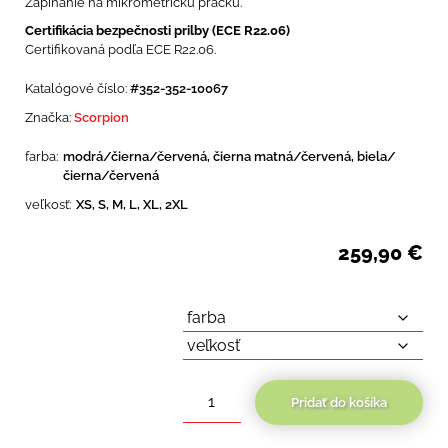
Zapínanie na mikrometrickú pracku.
Certifikácia bezpečnosti prilby (ECE R22.06)
Certifikovaná podľa ECE R22.06.
Katalógové číslo:
#352-352-10067
Značka:
Scorpion
farba:
modrá/čierna/červená, čierna matná/červená, biela/
čierna/červená
veľkosť:
XS, S, M, L, XL, 2XL
259,90
€
Pridať do košíka
množstvo
Scorpion