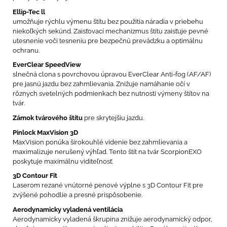
Ellip-Tec ll
umožňuje rýchlu výmenu štítu bez použitia náradia v priebehu
niekoľkých sekúnd. Zaisťovací mechanizmus štítu zaisťuje pevné
utesnenie voči tesneniu pre bezpečnú prevádzku a optimálnu
ochranu.
EverClear SpeedView
slnečná clona s povrchovou úpravou EverClear Anti-fog (AF/AF)
pre jasnú jazdu bez zahmlievania. Znižuje namáhanie očí v
rôznych svetelných podmienkach bez nutnosti výmeny štítov na
tvár.
Zámok tvárového štítu
pre skrytejšiu jazdu.
Pinlock MaxVision 3D
MaxVision ponúka širokouhlé videnie bez zahmlievania a
maximalizuje nerušený výhľad. Tento štít na tvár ScorpionEXO
poskytuje maximálnu viditeľnosť.
3D Contour Fit
Laserom rezané vnútorné penové výplne s 3D Contour Fit pre
zvýšené pohodlie a presné prispôsobenie.
Aerodynamicky vyladená ventilácia
Aerodynamicky vyladená škrupina znižuje aerodynamický odpor,