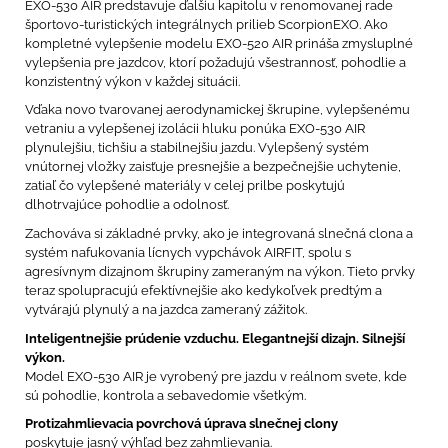
EXO-530 AIR predstavuje ďalšiu kapitolu v renomovanej rade
športovo-turistických integrálnych prilieb ScorpionEXO. Ako
kompletné vylepšenie modelu EXO-520 AIR prináša zmysluplné
vylepšenia pre jazdcov, ktorí požadujú všestrannosť, pohodlie a
konzistentný výkon v každej situácii.
Vďaka novo tvarovanej aerodynamickej škrupine, vylepšenému
vetraniu a vylepšenej izolácii hluku ponúka EXO-530 AIR
plynulejšiu, tichšiu a stabilnejšiu jazdu. Vylepšený systém
vnútornej vložky zaisťuje presnejšie a bezpečnejšie uchytenie,
zatiaľ čo vylepšené materiály v celej prilbe poskytujú
dlhotrvajúce pohodlie a odolnosť.
Zachováva si základné prvky, ako je integrovaná slnečná clona a
systém nafukovania lícnych vypchávok AIRFIT, spolu s
agresívnym dizajnom škrupiny zameraným na výkon. Tieto prvky
teraz spolupracujú efektívnejšie ako kedykoľvek predtým a
vytvárajú plynulý a na jazdca zameraný zážitok.
Inteligentnejšie prúdenie vzduchu. Elegantnejší dizajn. Silnejší
výkon.
Model EXO-530 AIR je vyrobený pre jazdu v reálnom svete, kde
sú pohodlie, kontrola a sebavedomie všetkým.
Protizahmlievacia povrchová úprava slnečnej clony
poskytuje jasný výhľad bez zahmlievania.