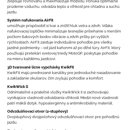
zlepšuje rovnováhu a maximalizuje mobilitu. Ponúka optimálne
prúdenie vzduchu, odvádza teplo a vlhkosť pre chladnú a suchú
jazdu.
Systém nafukovania AirFit
umožňuje prispôsobiť si tvar a znížiť hluk vetra a zdvih. Vďaka
nafukovacej loptičke minimalizuje tesnejšie priliehanie s menším
počtom tlakových bodov vibrácie a zdvih prilby pri vyšších
rýchlostiach. AirFit zaisťuje individuálne pohodlie pre všetky
jazdné podmienky – od jázd kaňonmi až po dlhé túry. AirFit, ktorý
používajú pretekári svetovej triedy MotoGP, poskytuje pohodlie
na mieru každému jazdcovi.
3D tvarované lícne vypchávky KwikFit
KwikFit majú predrezané kanáliky pre jednoduché nasadzovanie
a zakladanie okuliarov, čím zvyšujú pohodlie a komfort.
KwikWick ll
Odnímateľné a prateľné vložky KwikWick II si zachovávajú
vynikajúce vlastnosti odvádzania vlhkosti. Medzi nové vlastnosti
patrí mäkší dotyk, hypoalergénny a antimikrobiálny materiál.
Odvzdušňovací otvor (2-stupňový)
Dvojstupňový dvojpolohový odvzdušňovací otvor pre pohodlnú
jazdu.