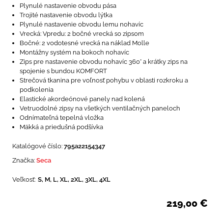
Plynulé nastavenie obvodu pása
Trojité nastavenie obvodu lýtka
Plynulé nastavenie obvodu lemu nohavíc
Vrecká: Vpredu: 2 bočné vrecká so zipsom
Bočné: 2 vodotesné vrecká na náklad Molle
Montážny systém na bokoch nohavíc
Zips pre nastavenie obvodu nohavíc 360° a krátky zips na
spojenie s bundou KOMFORT
Strečová tkanina pre voľnosť pohybu v oblasti rozkroku a
podkolenia
Elastické akordeónové panely nad kolená
Vetruodolné zipsy na všetkých ventilačných paneloch
Odnímateľná tepelná vložka
Mäkká a priedušná podšívka
Katalógové číslo:
795a22154347
Značka:
Seca
Veľkosť:
S, M, L, XL, 2XL, 3XL, 4XL
219,00
€