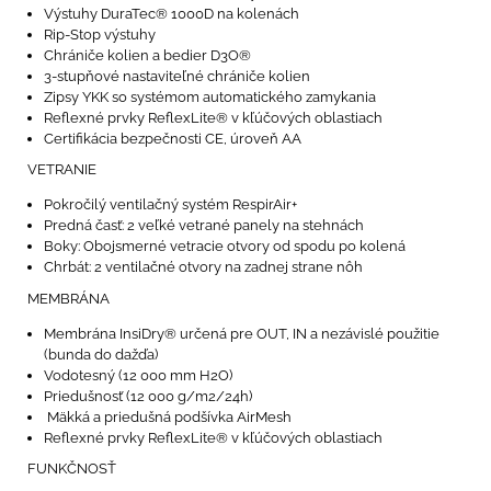
Výstuhy DuraTec® 1000D na kolenách
Rip-Stop výstuhy
Chrániče kolien a bedier D3O®
3-stupňové nastaviteľné chrániče kolien
Zipsy YKK so systémom automatického zamykania
Reflexné prvky ReflexLite® v kľúčových oblastiach
Certifikácia bezpečnosti CE, úroveň AA
VETRANIE
Pokročilý ventilačný systém RespirAir+
Predná časť: 2 veľké vetrané panely na stehnách
Boky: Obojsmerné vetracie otvory od spodu po kolená
Chrbát: 2 ventilačné otvory na zadnej strane nôh
MEMBRÁNA
Membrána InsiDry® určená pre OUT, IN a nezávislé použitie
(bunda do dažďa)
Vodotesný (12 000 mm H2O)
Priedušnosť (12 000 g/m2/24h)
Mäkká a priedušná podšívka AirMesh
Reflexné prvky ReflexLite® v kľúčových oblastiach
FUNKČNOSŤ