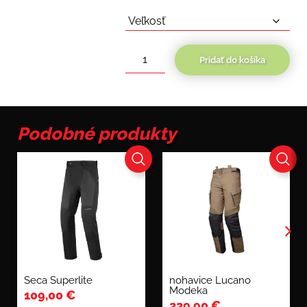
Pridať do košíka
množstvo
Seca
Arrakis
III
Podobné produkty
Seca Superlite
nohavice Lucano
Modeka
109,00
€
239,90
€