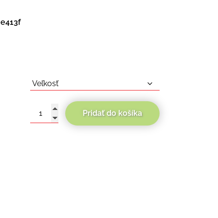
e413f
Pridať do košíka
množstvo
Seca
Polar
II
Lady