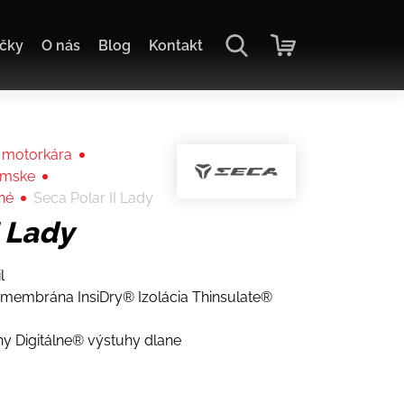
čky
O nás
Blog
Kontakt
 motorkára
ámske
né
Seca Polar II Lady
I Lady
l
 membrána InsiDry® Izolácia Thinsulate®
y Digitálne® výstuhy dlane