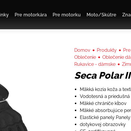
inky
Pre motorkára
Pre motorku
Moto/Skútre
Zna
Domov
Produkty
Pre
Oblečenie
Oblečenie d
Rukavice - dámske
Zim
Seca Polar I
Mäkká kozia koža a texti
Vodotesná a priedušná
Mäkké chrániče kĺbov
Mäkké absorbujúce pen
Elastické panely Panely
dotykovej obrazovky