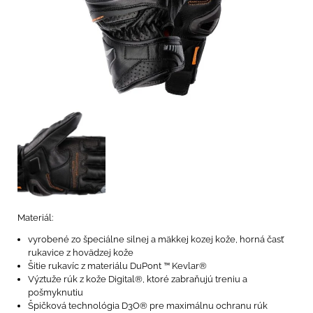
Materiál:
vyrobené zo špeciálne silnej a mäkkej kozej kože, horná časť
rukavice z hovädzej kože
Šitie rukavíc z materiálu DuPont ™ Kevlar®
Výztuže rúk z kože Digital®, ktoré zabraňujú treniu a
pošmyknutiu
Špičková technológia D3O® pre maximálnu ochranu rúk