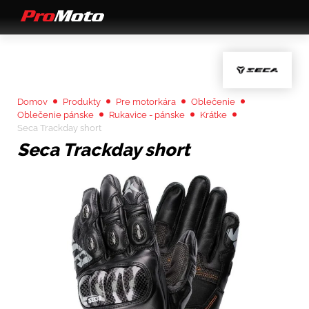
Domov
Produkty
Pre motorkára
Oblečenie
Oblečenie pánske
Rukavice - pánske
Krátke
Seca Trackday short
Seca Trackday short