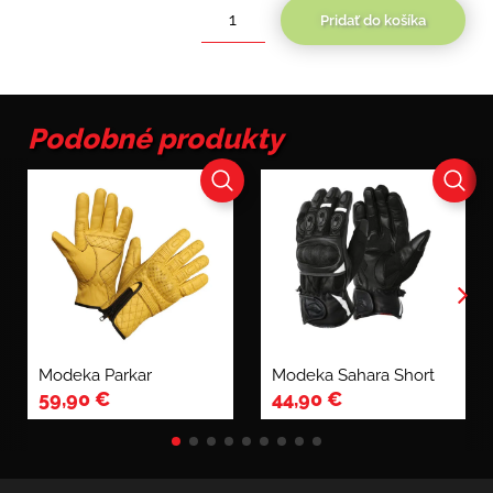
Pridať do košíka
množstvo
Seca
Trackday
short
Podobné produkty
Modeka Parkar
Modeka Sahara Short
59,90
€
44,90
€