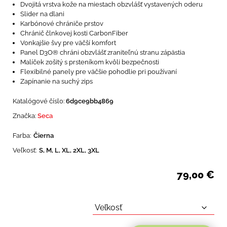
Dvojitá vrstva kože na miestach obzvlášť vystavených oderu
Slider na dlani
Karbónové chrániče prstov
Chránič člnkovej kosti CarbonFiber
Vonkajšie švy pre väčší komfort
Panel D3O® chráni obzvlášť zraniteľnú stranu zápästia
Malíček zošitý s prsteníkom kvôli bezpečnosti
Flexibilné panely pre väčšie pohodlie pri používaní
Zapínanie na suchý zips
Katalógové číslo:
6d9ce9bb4869
Značka:
Seca
Farba:
Čierna
Veľkosť:
S, M, L, XL, 2XL, 3XL
79,00
€