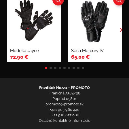
Modeka Jayce
Seca Mercury IV
72,90
€
65,00
€
František Hozza – PROMOTO
Hraničná 3584/28
Poprad 05801
promoto@promoto.sk
+421 903 960 440
+421 918 617 086
Ostatné kontaktné informácie