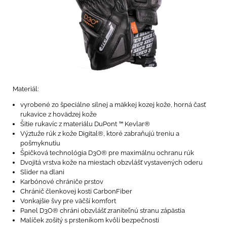
Materiál:
vyrobené zo špeciálne silnej a mäkkej kozej kože, horná časť
rukavice z hovädzej kože
Šitie rukavíc z materiálu DuPont ™ Kevlar®
Výztuže rúk z kože Digital®, ktoré zabraňujú treniu a
pošmyknutiu
Špičková technológia D3O® pre maximálnu ochranu rúk
Dvojitá vrstva kože na miestach obzvlášť vystavených oderu
Slider na dlani
Karbónové chrániče prstov
Chránič členkovej kosti CarbonFiber
Vonkajšie švy pre väčší komfort
Panel D3O® chráni obzvlášť zraniteľnú stranu zápästia
Malíček zošitý s prsteníkom kvôli bezpečnosti