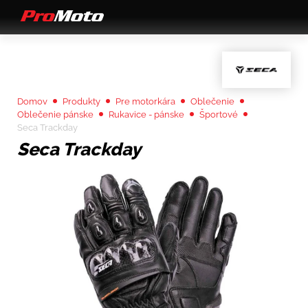
Domov
Produkty
Pre motorkára
Oblečenie
Oblečenie pánske
Rukavice - pánske
Športové
Seca Trackday
Seca Trackday