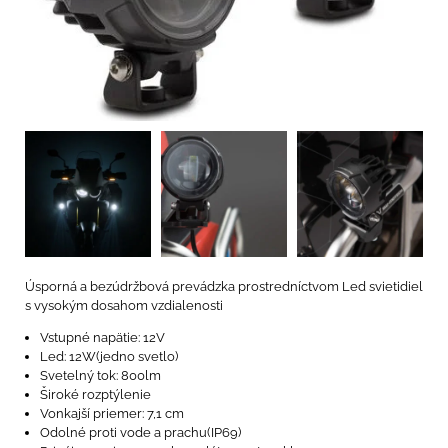
Úsporná a bezúdržbová prevádzka prostredníctvom Led svietidiel
s vysokým dosahom vzdialenosti
Vstupné napätie: 12V
Led: 12W(jedno svetlo)
Svetelný tok: 800lm
Široké rozptýlenie
Vonkajší priemer: 7,1 cm
Odolné proti vode a prachu(IP69)