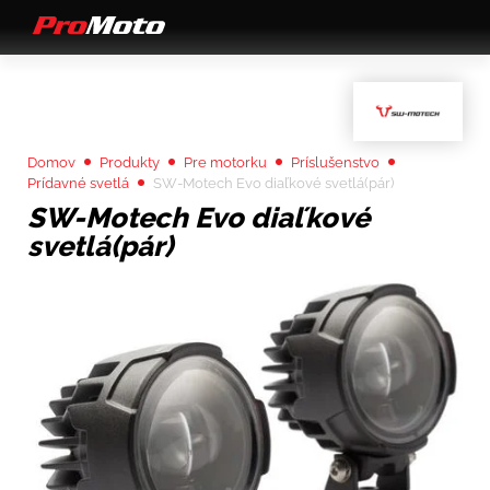
Domov
Produkty
Pre motorku
Príslušenstvo
Prídavné svetlá
SW-Motech Evo diaľkové svetlá(pár)
SW-Motech Evo diaľkové
svetlá(pár)