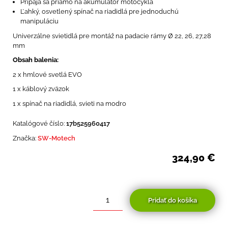
Pripája sa priamo na akumulátor motocykla
Ľahký, osvetlený spínač na riadidlá pre jednoduchú
manipuláciu
Univerzálne svietidlá pre montáž na padacie rámy Ø 22, 26, 27,28
mm
Obsah balenia:
2 x hmlové svetlá EVO
1 x káblový zväzok
1 x spínač na riadidlá, svieti na modro
Katalógové číslo:
17b525960417
Značka:
SW-Motech
324,90
€
Pridať do košíka
množstvo
SW-
Motech