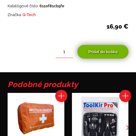
Katalógové číslo:
6110f81cb5fe
Značka:
Q-Tech
16,90
€
Pridať do košíka
množstvo
upínacie
popruhy
s
rýchloupínacou
Podobné produkty
spojkou,
Q-
Tech