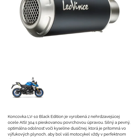
Koncovka LV-10 Black Edition je vyrobená z nehrdzavejúcej
ocele AISI 304 s pieskovanou povrchovou úpravou. Silný a pevný,
optimálna odolnosť voči kyseline dusičnej, ktorá je prítomná vo
výfukových plynoch, aby bol váš motocykel vždy v perfektnom