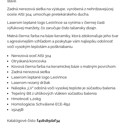
stave.
Zadná nerezová sieťka na výstupe, vyrobená z nehrdzavejúcej
ocele AISI 304, umocňuje pretekárskeho ducha.
Laserom leptané logo LeoVince sa vyníma v čiernej časti
výfukovej manžety, čo zaručuje čisto taliansky dizajn.
Matná čierna: farba na báze keramiky, ktorá zdokonaľuje jeho tvar
s agresívnejším vzhľadom a poskytuje vám najlepšiu odolnosť
voči vysokým teplotám a poškriabaniu.
Nerezová oceľ AISI 304
Otryskaná koncovka
Kovová čierna farba na keramickej báze s matným povrchom
Zadná nerezová sieťka
Laserom leptané logo LeoVince
Laserom rezaný držiak
Nálepka „LV“ odolná voči vysokej teplote je súčasťou balenia
Tepelný štít z uhlíkových vlákien súčasťou balenia
Hmotnosť: 1,20kg
Homologácia: Schválené ECE-R92
15245B
Katalógové číslo:
f418185daf34