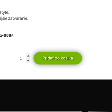
štýle.
šie zatváranie.
2-8885
Pridať do košíka
množstvo
Café
Racer
bočné
kožené
brašne
Kappa