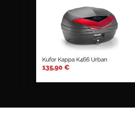
Kufor Kappa K466 Urban
135,90
€