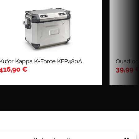
Kufor Kappa K-Force KFR480A
Quadlock
416,90
€
39,99