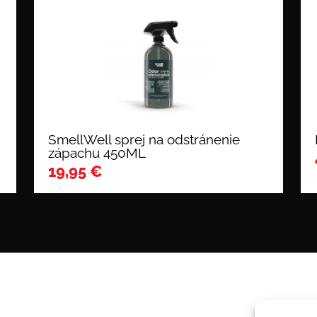
SmellWell sprej na odstránenie
zápachu 450ML
19,95
€