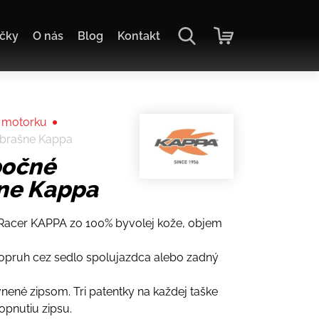
čky
O nás
Blog
Kontakt
 motorku
 brašne Kappa
bočné
ne Kappa
Racer KAPPA zo 100% byvolej kože, objem
popruh cez sedlo spolujazdca alebo zadný
nené zipsom. Tri patentky na každej taške
pnutiu zipsu.