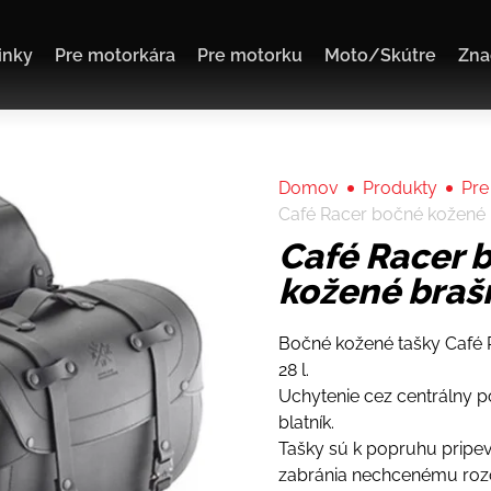
inky
Pre motorkára
Pre motorku
Moto/Skútre
Zna
Domov
Produkty
Pre
Café Racer bočné kožené
Café Racer 
kožené braš
Bočné kožené tašky Café 
28 l.
Uchytenie cez centrálny 
blatník.
Tašky sú k popruhu pripev
zabránia nechcenému rozo