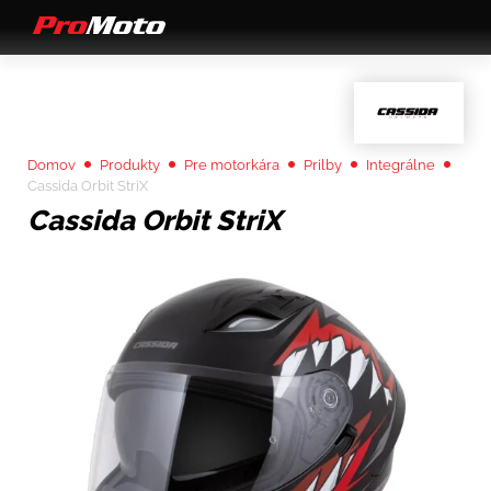
Domov
Produkty
Pre motorkára
Prilby
Integrálne
Cassida Orbit StriX
Cassida Orbit StriX