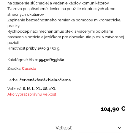
na osadenie slúchadiel a vedenie káblov komunikátorov.
Tvarovo prispôsobené lícnice na použitie dioptrických alebo
slnečných okuliarov.
Zapínanie bezpečnostného remienka pomocou mikrometrickej
pracky.
Rýchloodepínací mechanizmus plexi s viacerými polohami
nastavenia pozície a jazýčkom pre docvaknutie plexi v zatvorenej
pozícii.
Hmotnosť prilby 1550 g ±50 g.
Katalógové číslo:
9547cfb35b6a
Značka:
Cassida
Farba:
červená/šedá/biela/čierna
Veľkosť:
S, M, L, XL, XS, 2XL
Ako vybrať správnu veľkosť
104,90
€