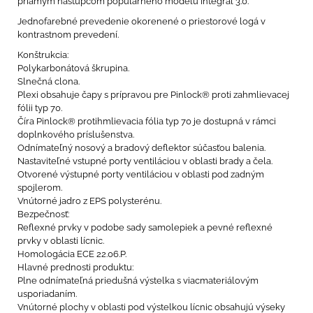
priamym nástupcom populárneho modelu Integral 3.0.
Jednofarebné prevedenie okorenené o priestorové logá v
kontrastnom prevedení.
Konštrukcia:
Polykarbonátová škrupina.
Slnečná clona.
Plexi obsahuje čapy s prípravou pre Pinlock® proti zahmlievacej
fólii typ 70.
Číra Pinlock® protihmlievacia fólia typ 70 je dostupná v rámci
doplnkového príslušenstva.
Odnímateľný nosový a bradový deflektor súčasťou balenia.
Nastaviteľné vstupné porty ventiláciou v oblasti brady a čela.
Otvorené výstupné porty ventiláciou v oblasti pod zadným
spojlerom.
Vnútorné jadro z EPS polysterénu.
Bezpečnosť:
Reflexné prvky v podobe sady samolepiek a pevné reflexné
prvky v oblasti lícnic.
Homologácia ECE 22.06.P.
Hlavné prednosti produktu:
Plne odnímateľná priedušná výstelka s viacmateriálovým
usporiadaním.
Vnútorné plochy v oblasti pod výstelkou lícnic obsahujú výseky