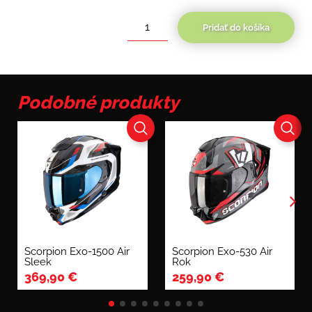
Pridať do košíka
množstvo
Cassida
Orbit
StriX
Podobné produkty
Scorpion Exo-1500 Air
Scorpion Exo-530 Air
Sleek
Rok
369,90
€
259,90
€