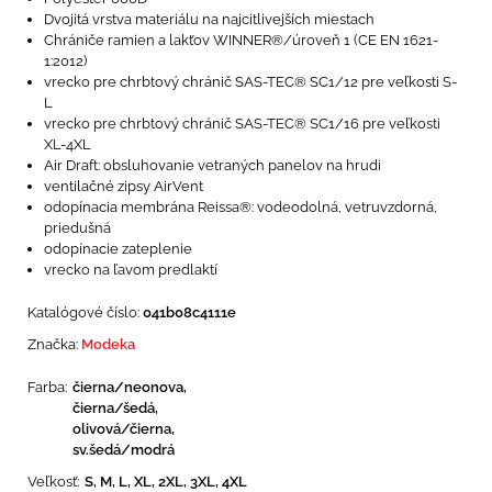
Dvojitá vrstva materiálu na najcitlivejších miestach
Chrániče ramien a lakťov WINNER®/úroveň 1 (CE EN 1621-
1:2012)
vrecko pre chrbtový chránič SAS-TEC® SC1/12 pre veľkosti S-
L
vrecko pre chrbtový chránič SAS-TEC® SC1/16 pre veľkosti
XL-4XL
Air Draft: obsluhovanie vetraných panelov na hrudi
ventilačné zipsy AirVent
odopínacia membrána Reissa®: vodeodolná, vetruvzdorná,
priedušná
odopínacie zateplenie
vrecko na ľavom predlaktí
Katalógové číslo:
041b08c4111e
Značka:
Modeka
Farba:
čierna/neonova,
čierna/šedá,
olivová/čierna,
sv.šedá/modrá
Veľkosť:
S, M, L, XL, 2XL, 3XL, 4XL