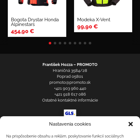
Bogota Drystar Honda
Modeka X-Vent
Alpinestars
99,90
€
454,90
€
František Hozza – PROMOTO
Hraničná 3584/28
Poprad 05801
promoto@promoto.sk
+421 903 960 440
+421 918 617 086
Ostatné kontaktné informácie
Prihlásenie zákazníka
Nastavenia cookies
Obchodné a reklamačné podmienky
Zásady ochrany osobných údajov
Na prispôsobenie obsahu a reklám, poskytovanie funkcií sociálnych