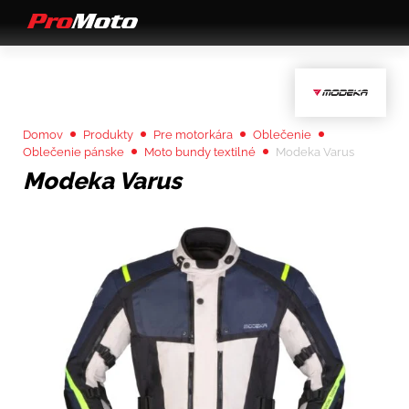
Domov
Produkty
Pre motorkára
Oblečenie
Oblečenie pánske
Moto bundy textilné
Modeka Varus
Modeka Varus