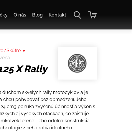
čky
O nás
Blog
Kontakt
o/Skútre
rvená
125 X Rally
l s duchom skvelých rally motocyklov a je
 sa chcú pohybovať bez obmedzení. Jeho
4 cm3 ponúka zvýšenú účinnosť a výkon s
ízkych aj vysokých otáčkach, čo zaisťuje
komkoľvek teréne. Jeho odolná konštrukcia,
technológie z neho robia ideálneho