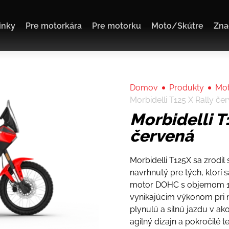
inky
Pre motorkára
Pre motorku
Moto/Skútre
Zna
Domov
Produkty
Mot
Morbidelli T125 X Rally če
Morbidelli T
červená
Morbidelli T125X sa zrodi
navrhnutý pre tých, ktorí
motor DOHC s objemom 12
vynikajúcim výkonom pri n
plynulú a silnú jazdu v a
agilný dizajn a pokročilé 