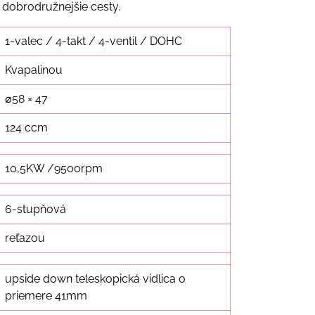
 dobrodružnejšie cesty.
1-valec / 4-takt / 4-ventil / DOHC
Kvapalinou
⌀58 × 47
124 ccm
10,5KW /9500rpm
6-stupňová
reťazou
upside down teleskopická vidlica o
priemere 41mm