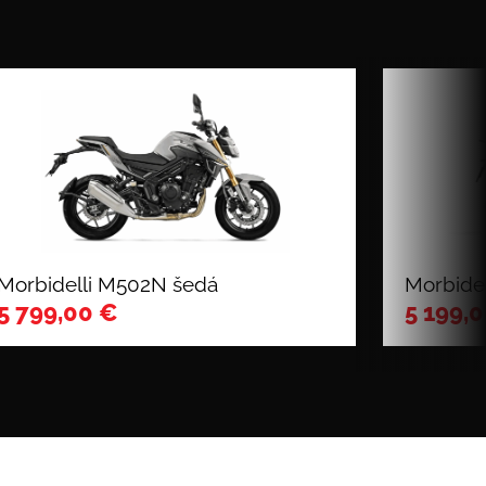
Morbidelli M502N šedá
Morbidel
5 799,00
€
5 199,