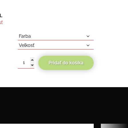
XL
sť
Pridať do košíka
množstvo
Scorpion
Exo-
930
Solid