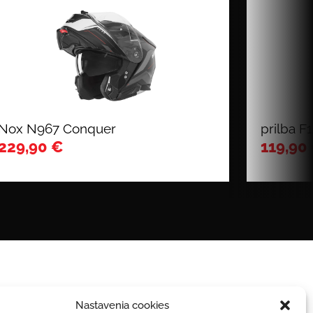
Nox N967 Conquer
prilba F
229,90
€
119,90
Nastavenia cookies