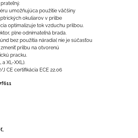
 prateľný.
riéru umožňujúca použitie väčšiny
trických okuliarov v prilbe
cia optimalizuje tok vzduchu prilbou.
ktor, plne odnímateľná brada.
únd bez použitia náradia( nie je súčasťou
 zmeniť prilbu na otvorenú
ickú pracku.
L a XL-XXL).
/J CE certifikácia ECE 22.06
7f611
ť,