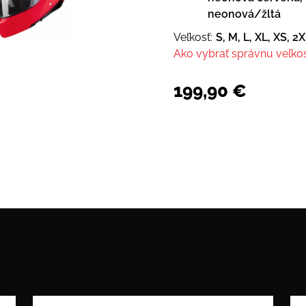
neonová/žltá
Veľkosť:
S, M, L, XL, XS, 2
Ako vybrať správnu veľko
199,90
€