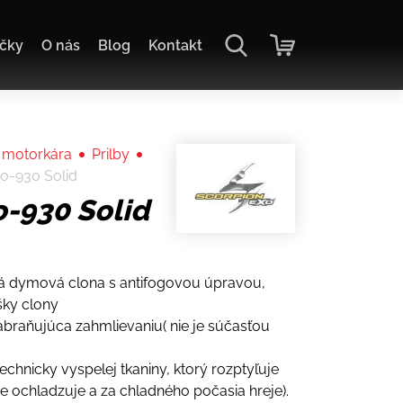
čky
O nás
Blog
Kontakt
 motorkára
Prilby
o-930 Solid
o-930 Solid
 dymová clona s antifogovou úpravou,
šky clony
raňujúca zahmlievaniu( nie je súčasťou
technicky vyspelej tkaniny, ktorý rozptyľuje
ete ochladzuje a za chladného počasia hreje).