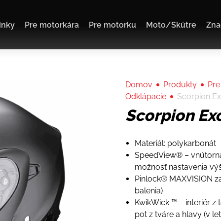
inky
Pre motorkára
Pre motorku
Moto/Skútre
Zna
Domov
Produkty
Pre
Odklápacie
Scorpion Ex
Scorpion Ex
Materiál: polykarbonát
SpeedView® – vnútorná
možnosť nastavenia vý
Pinlock® MAXVISION zab
balenia)
KwikWick ™ – interiér z 
pot z tváre a hlavy (v l