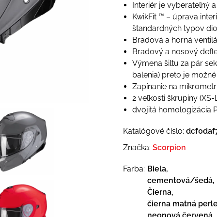
Interiér je vyberateľný a
KwikFit ™ – úprava inte
štandardných typov diop
Bradová a horná ventilá
Bradový a nosový defle
Výmena šiltu za pár sek
balenia) preto je možné
Zapínanie na mikrometr
2 veľkosti škrupiny (XS-
dvojitá homologizácia P
Katalógové číslo:
dcf0daf
Značka:
Scorpion
Farba:
Biela,
cementová/šedá,
Čierna,
čierna matná perle
neonová červená,