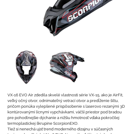
VX-16 EVO Air zdedila skvelé vlastnosti série VX-15, ako je AirFit,
veľký očný otvor, odnímateľný vetrací otvor a predĺženie šiltu,
pričom ponúka vylepšené prispôsobenie s laserovo rezanými 3D
kontúrovanými lícnymi vypchávkami, väčší priestor pod bradou
pre pohodlnejšie dýchanie a nižšiu hmotnosť vďaka pokročilej
termoplastickej škrupine ScorpionEXO.
Tiež si nenechá ujsť trend moderného dizajnu v súčasných