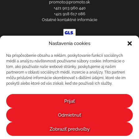
promoto@promoto.sk
+421 903 960 440
+421 918 617 086
Ostatné kontaktné informácie
Prihlásenie zákazníka
Nastavenia cookies
Obchodné a reklamačné podmienky
Zásady ochrany osobných údajov
Na prispôsobenie obsahu a reklám, poskytovanie funkcií sociálnych
médií a analýzu návštevnosti používame súbory cookie. Informácie o
Formulár na odstúpenie od zmluvy
tom, ako používate naše webové stránky, poskytujeme aj našim
Recenzie
partnerom v oblasti sociálnych médií, inzercie a analýzy. Títo partneri
Nastavenia cookies
môžu príslušné informácie skombinovať s ďalšími údajmi, ktoré ste im
poskytli alebo ktoré od vás získali, keď ste používali ich služby.
Prijať
Odmietnuť
© 2025 - 2026 ProMoto. Všetky práva vyhradené.
markohoza.com
Zobraziť predvoľby