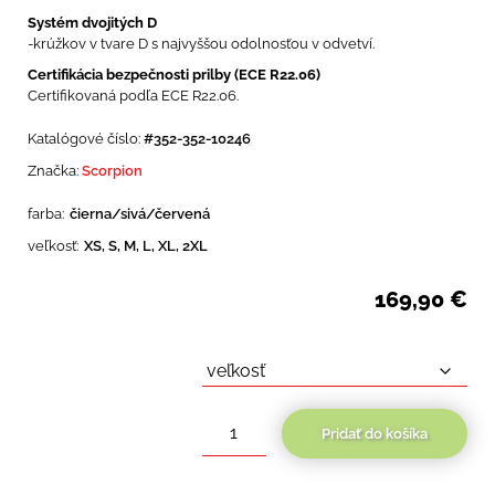
Systém dvojitých D
-krúžkov v tvare D s najvyššou odolnosťou v odvetví.
Certifikácia bezpečnosti prilby (ECE R22.06)
Certifikovaná podľa ECE R22.06.
Katalógové číslo:
#352-352-10246
Značka:
Scorpion
farba:
čierna/sivá/červená
veľkosť:
XS, S, M, L, XL, 2XL
169,90
€
Pridať do košíka
množstvo
Scorpion
VX-