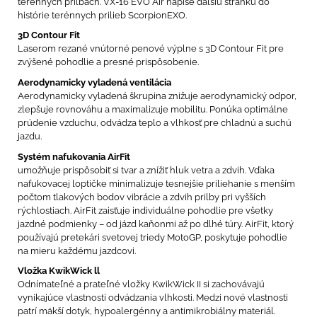
terénnych prilbách. VX-16 EVO Air napíše ďalšiu stránku do
histórie terénnych prilieb ScorpionEXO.
3D Contour Fit
Laserom rezané vnútorné penové výplne s 3D Contour Fit pre
zvýšené pohodlie a presné prispôsobenie.
Aerodynamicky vyladená ventilácia
Aerodynamicky vyladená škrupina znižuje aerodynamický odpor,
zlepšuje rovnováhu a maximalizuje mobilitu. Ponúka optimálne
prúdenie vzduchu, odvádza teplo a vlhkosť pre chladnú a suchú
jazdu.
Systém nafukovania AirFit
umožňuje prispôsobiť si tvar a znížiť hluk vetra a zdvih. Vďaka
nafukovacej loptičke minimalizuje tesnejšie priliehanie s menším
počtom tlakových bodov vibrácie a zdvih prilby pri vyšších
rýchlostiach. AirFit zaisťuje individuálne pohodlie pre všetky
jazdné podmienky – od jázd kaňonmi až po dlhé túry. AirFit, ktorý
používajú pretekári svetovej triedy MotoGP, poskytuje pohodlie
na mieru každému jazdcovi.
Vložka KwikWick ll
Odnímateľné a prateľné vložky KwikWick II si zachovávajú
vynikajúce vlastnosti odvádzania vlhkosti. Medzi nové vlastnosti
patrí mäkší dotyk, hypoalergénny a antimikrobiálny materiál.