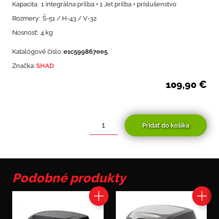
Kapacita: 1 integrálna prilba + 1 Jet prilba + príslušenstvo
Rozmery: Š-51 / H-43 / V-32
Nosnosť: 4 kg
Katalógové číslo:
e1c599867ee5
Značka:
SHAD
109,90
€
Pridať do košíka
množstvo
Shad
SH39
Podobné produkty