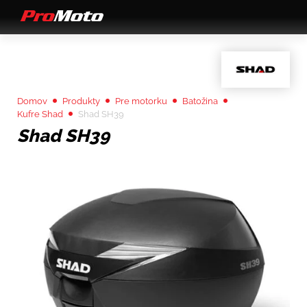
Domov
Produkty
Pre motorku
Batožina
Kufre Shad
Shad SH39
Shad SH39