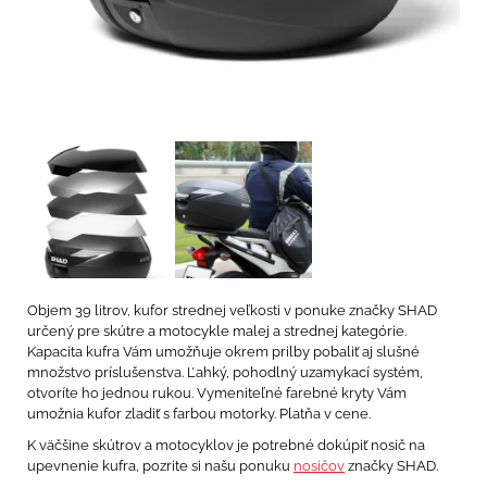
Objem 39 litrov, kufor strednej veľkosti v ponuke značky SHAD
určený pre skútre a motocykle malej a strednej kategórie.
Kapacita kufra Vám umožňuje okrem prilby pobaliť aj slušné
množstvo príslušenstva. Ľahký, pohodlný uzamykací systém,
otvoríte ho jednou rukou. Vymeniteľné farebné kryty Vám
umožnia kufor zladiť s farbou motorky. Platňa v cene.
K väčšine skútrov a motocyklov je potrebné dokúpiť nosič na
upevnenie kufra, pozrite si našu ponuku
nosičov
značky SHAD.