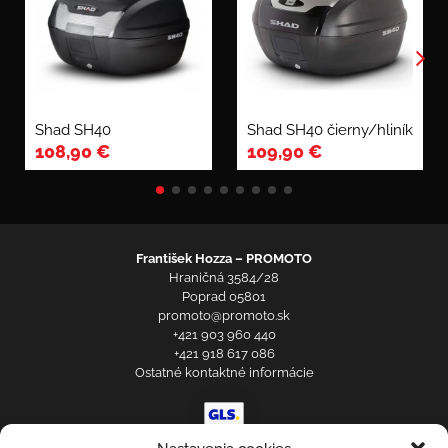
Shad SH40
Shad SH40 čierny/hliník
108,90
€
109,90
€
František Hozza – PROMOTO
Hraničná 3584/28
Poprad 05801
promoto@promoto.sk
+421 903 960 440
+421 918 617 086
Ostatné kontaktné informácie
Prihlásenie zákazníka