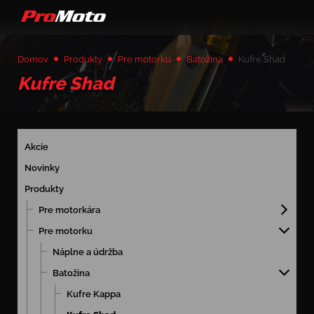
Domov
Produkty
Pre motorku
Batožina
Kufre Shad
Kufre Shad
Akcie
Novinky
Produkty
Pre motorkára
Pre motorku
Náplne a údržba
Batožina
Kufre Kappa