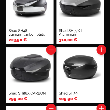
Shad SH48
Shad SH59X L
titanium+carbon plato
Aluminium
223,90
€
310,00
€
Shad SH58X CARBON
Shad SH39
299,00
€
109,90
€