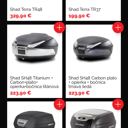
Shad Terra TR48
Shad Terra TR37
329,90
€
199,90
€
Shad SH48 Titanium +
Shad SH48 Carbon plato
Carbon+plato+
+ opierka + bočnica
opierka+bočnica titánová
tmavá šedá
223,90
€
223,90
€