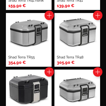
Shad Terra TR41 hliník
Shad Terra TR41
159,90
€
139,90
€
Shad Terra TR55
Shad Terra TR48
354,90
€
305,90
€