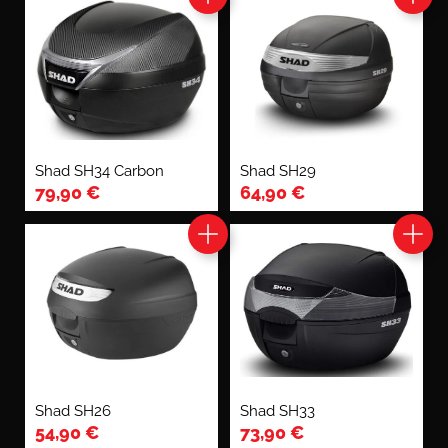
Shad SH34 Carbon
Shad SH29
79,90
€
64,90
€
Shad SH26
Shad SH33
54,90
€
73,90
€