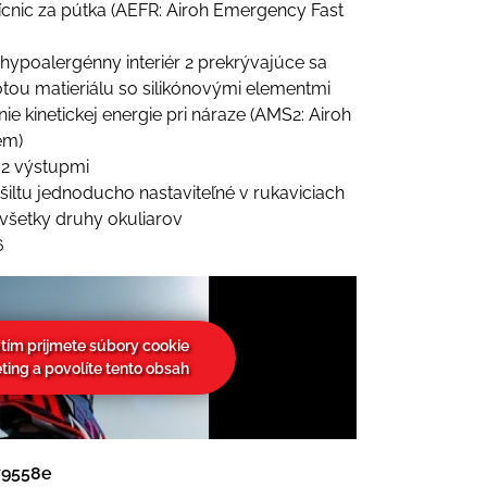
lícnic za pútka (AEFR: Airoh Emergency Fast
 hypoalergénny interiér 2 prekrývajúce sa
otou matieriálu so silikónovými elementmi
ie kinetickej energie pri náraze (AMS2: Airoh
em)
a 2 výstupmi
šiltu jednoducho nastaviteľné v rukaviciach
 všetky druhy okuliarov
6
utím prijmete súbory cookie
ting a povolíte tento obsah
79558e