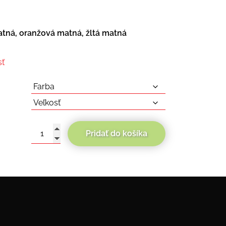
tná, oranžová matná, žltá matná
sť
Pridať do košíka
množstvo
Strycker
Skin
Airoh