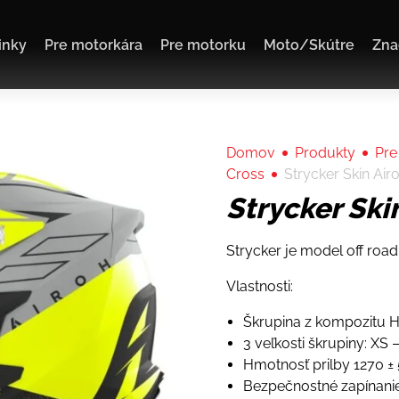
inky
Pre motorkára
Pre motorku
Moto/Skútre
Zna
Domov
Produkty
Pre
Cross
Strycker Skin Air
Strycker Ski
Strycker je model off road 
Vlastnosti:
Škrupina z kompozitu 
3 veľkosti škrupiny: XS 
Hmotnosť prilby 1270 ±
Bezpečnostné zapínani