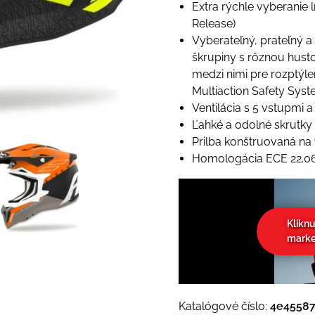
Extra rýchle vyberanie 
Release)
Vyberateľný, prateľný a
škrupiny s rôznou hust
medzi nimi pre rozptýlen
Multiaction Safety Syst
Ventilácia s 5 vstupmi 
Ľahké a odolné skrutky 
Prilba konštruovaná na
Homologácia ECE 22.0
Klikn
marke
Katalógové číslo:
4e4558