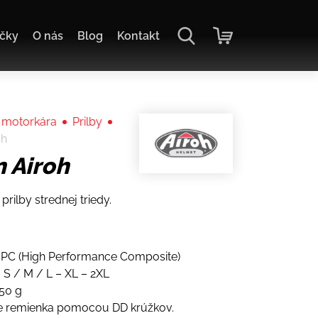
čky
O nás
Blog
Kontakt
 motorkára
Prilby
oh
n Airoh
prilby strednej triedy.
HPC (High Performance Composite)
– S / M / L – XL – 2XL
 50 g
e remienka pomocou DD krúžkov.