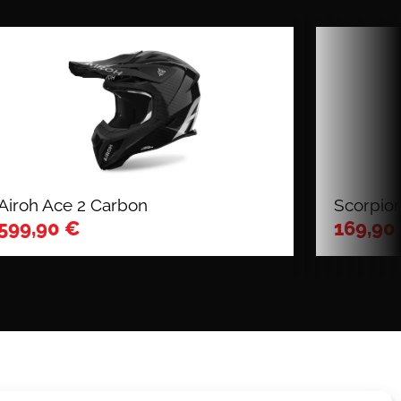
Airoh Ace 2 Carbon
Scorpion
599,90
€
169,90