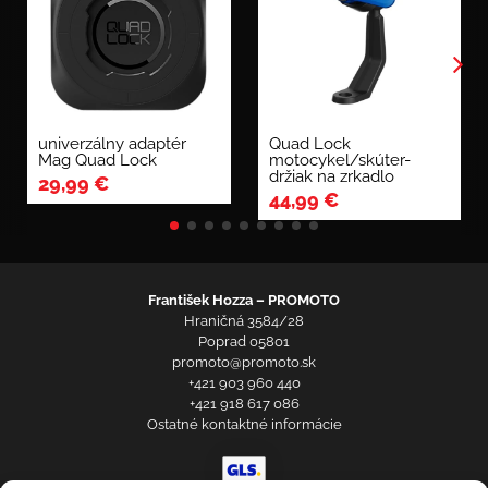
univerzálny adaptér
Quad Lock
Mag Quad Lock
motocykel/skúter-
držiak na zrkadlo
29,99
€
44,99
€
František Hozza – PROMOTO
Hraničná 3584/28
Poprad 05801
promoto@promoto.sk
+421 903 960 440
+421 918 617 086
Ostatné kontaktné informácie