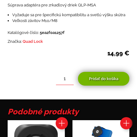
Súprava adaptéra pre zrkadlový driek QLP-MSA
Vyžaduje sa pre špecifickú kompatibilitu a svetlú výšku skútra
Veľkosti závitov M10/M8
Katalógové číslo:
5ea2f0a1257f
Značka:
Quad Lock
14,99
€
Pridať do košíka
množstvo
Súprava
adaptéra
na
upevnenie
Podobné produkty
na
drieku
štvorhranného
zrkadla
M8/M10