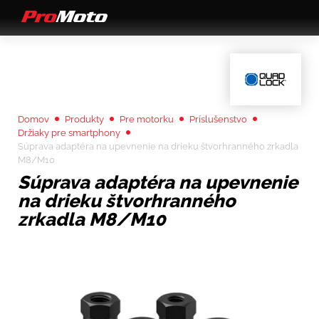
Domov
Produkty
Pre motorku
Príslušenstvo
Držiaky pre smartphony
Súprava adaptéra na upevnenie na drieku štvorhranného zrkadla
M8/M10
Súprava adaptéra na upevnenie
na drieku štvorhranného
zrkadla M8/M10