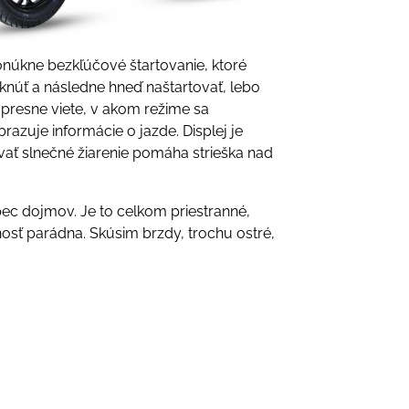
núkne bezkľúčové štartovanie, ktoré
núť a následne hneď naštartovať, lebo
 presne viete, v akom režime sa
brazuje informácie o jazde. Displej je
ovať slnečné žiarenie pomáha strieška nad
ec dojmov. Je to celkom priestranné,
nosť parádna. Skúsim brzdy, trochu ostré,