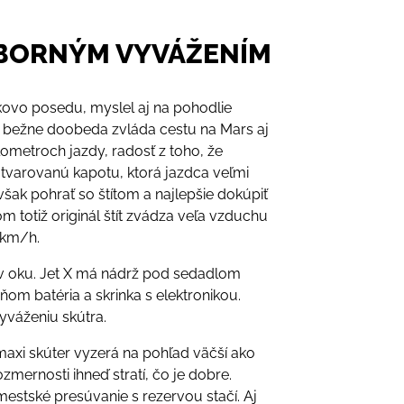
ÝBORNÝM VYVÁŽENÍM
lkovo posedu, myslel aj na pohodlie
čo bežne doobeda zvláda cestu na Mars aj
ometroch jazdy, radosť z toho, že
 tvarovanú kapotu, ktorá jazdca veľmi
ak pohrať so štítom a najlepšie dokúpiť
om totiž originál štít zvádza veľa vzduchu
 km/h.
v oku. Jet X má nádrž pod sedadlom
 ňom batéria a skrinka s elektronikou.
yváženiu skútra.
 maxi skúter vyzerá na pohľad väčší ako
zmernosti ihneď stratí, čo je dobre.
mestské presúvanie s rezervou stačí. Aj