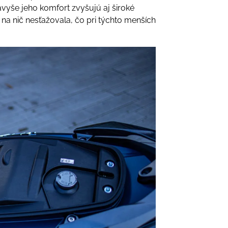
vyše jeho komfort zvyšujú aj široké
 na nič nesťažovala, čo pri týchto menších