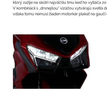
ktorý zažije na skútri najväčšiu tmu keď ho vytláča zo
V kombinácii s „drsnejšou“ vizážou vytvárajú svetlá d
vďaka tomu nemusí žiaden motorkár plakať na gauči 