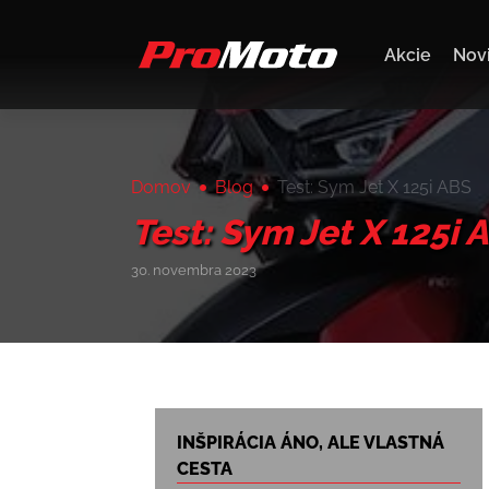
Akcie
Nov
Domov
Blog
Test: Sym Jet X 125i ABS
Test: Sym Jet X 125i 
30. novembra 2023
INŠPIRÁCIA ÁNO, ALE VLASTNÁ
CESTA