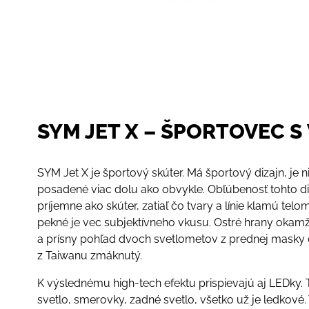
SYM JET X – ŠPORTOVEC S
SYM Jet X je športový skúter. Má športový dizajn, je niž
posadené viac dolu ako obvykle. Obľúbenosť tohto diz
príjemne ako skúter, zatiaľ čo tvary a línie klamú telo
pekné je vec subjektívneho vkusu. Ostré hrany okamži
a prísny pohľad dvoch svetlometov z prednej masky o
z Taiwanu zmáknutý.
K výslednému high-tech efektu prispievajú aj LEDky. 
svetlo, smerovky, zadné svetlo, všetko už je ledkové.