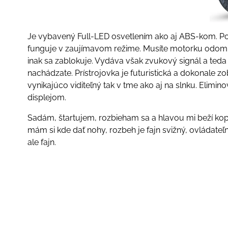
Je vybavený Full-LED osvetlením ako aj ABS-kom. Po
funguje v zaujímavom režime. Musíte motorku odomk
inak sa zablokuje. Vydáva však zvukový signál a teda
nachádzate. Prístrojovka je futuristická a dokonale zo
vynikajúco viditeľný tak v tme ako aj na slnku. Elimin
displejom.
Sadám, štartujem, rozbieham sa a hlavou mi beží kop
mám si kde dať nohy, rozbeh je fajn svižný, ovládateľ
ale fajn.