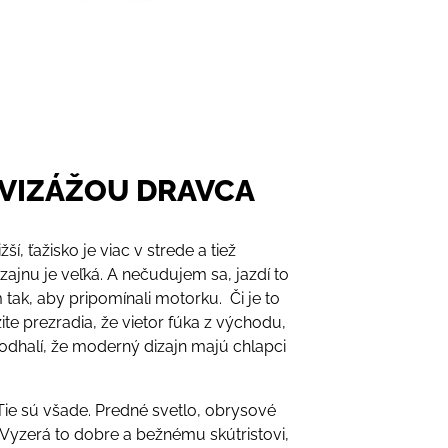
 VIZÁŽOU DRAVCA
ší, ťažisko je viac v strede a tiež
ajnu je veľká. A nečudujem sa, jazdí to
m tak, aby pripomínali motorku. Či je to
te prezradia, že vietor fúka z východu,
dhalí, že moderný dizajn majú chlapci
Tie sú všade. Predné svetlo, obrysové
 Vyzerá to dobre a bežnému skútristovi,