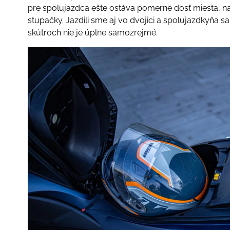
pre spolujazdca ešte ostáva pomerne dosť miesta, na
stupačky. Jazdili sme aj vo dvojici a spolujazdkyňa sa
skútroch nie je úplne samozrejmé.