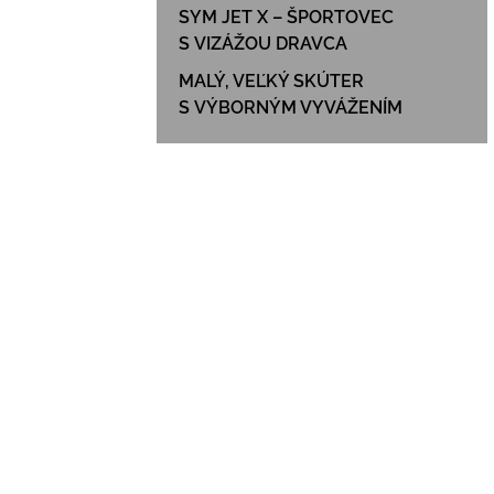
SYM JET X – ŠPORTOVEC
S VIZÁŽOU DRAVCA
MALÝ, VEĽKÝ SKÚTER
S VÝBORNÝM VYVÁŽENÍM