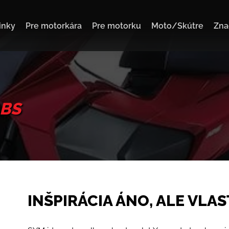
inky
Pre motorkára
Pre motorku
Moto/Skútre
Zna
ABS
INŠPIRÁCIA ÁNO, ALE VLA