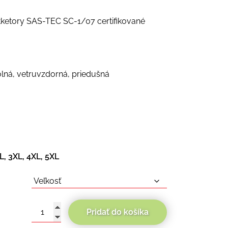
ketory SAS-TEC SC-1/07 certifikované
ná, vetruvzdorná, priedušná
XL, 3XL, 4XL, 5XL
Pridať do košíka
množstvo