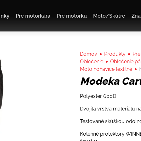
inky
Pre motorkára
Pre motorku
Moto/Skútre
Zna
Domov
Produkty
Pre
Oblečenie
Oblečenie p
Moto nohavice textilné
Modeka Cart
Polyester 600D
Dvojitá vrstva materiálu na
Testované skúškou odolno
Kolenné protektory WINNE