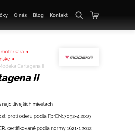
čky
O nás
Blog
Kontakt
 motorkára
ánske
Modeka Cartagena II
agena II
 najcitlivejších miestach
sti proti oderu podľa FprEN17092-4:2019
R, certifikované podľa normy 1621-1:2012