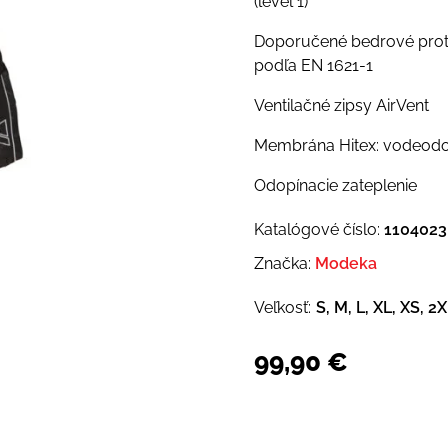
(level 1)
Doporučené bedrové prot
podľa EN 1621-1
Ventilačné zipsy AirVent
Membrána Hitex: vodeodol
Odopínacie zateplenie
Katalógové číslo:
1104023
Značka:
Modeka
Veľkosť:
S, M, L, XL, XS, 2
99,90
€