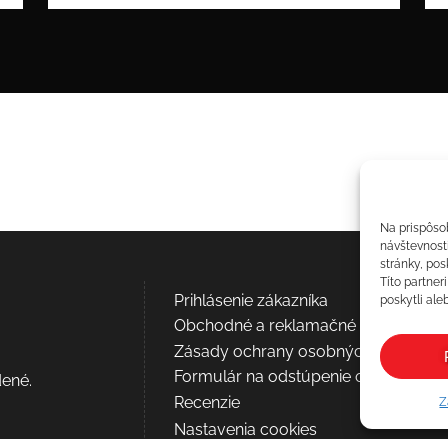
Na prispôso
návštevnost
stránky, pos
Títo partner
Prihlásenie zákazníka
poskytli aleb
Obchodné a reklamačné podmienky
Zásady ochrany osobných údajov
Formulár na odstúpenie od zmluvy
dené.
Recenzie
Z
Nastavenia cookies