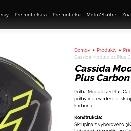
inky
Pre motorkára
Pre motorku
Moto/Skútre
Zna
Domov
Produkty
Pre
Cassida Modulo 2.1 Plus 
Cassida Mod
Plus Carbon
Prilba Modulo 2.1 Plus Ca
prilby v prevedení so škr
karbónu.
Konštrukcia:
Škrupina z výberového 3K