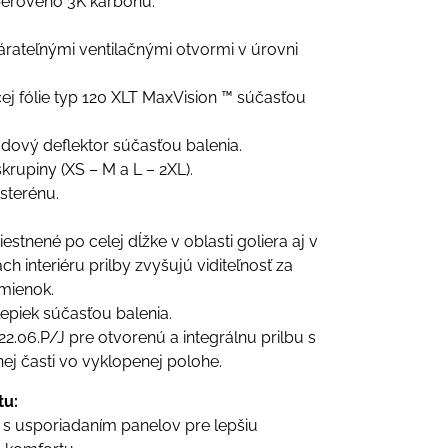
berového 3K karbónu.
árateľnými ventilačnými otvormi v úrovni
cej fólie typ 120 XLT MaxVision ™ súčasťou
dový deflektor súčasťou balenia.
krupiny (XS – M a L – 2XL).
sterénu.
estnené po celej dĺžke v oblasti goliera aj v
h interiéru prilby zvyšujú viditeľnosť za
mienok.
epiek súčasťou balenia.
2.06.P/J pre otvorenú a integrálnu prilbu s
ej časti vo vyklopenej polohe.
tu:
 s usporiadaním panelov pre lepšiu