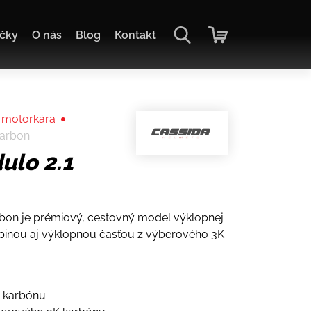
čky
O nás
Blog
Kontakt
 motorkára
Carbon
ulo 2.1
rbon je prémiový, cestovný model výklopnej
upinou aj výklopnou časťou z výberového 3K
 karbónu.