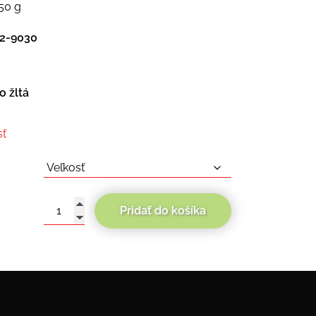
50 g
2-9030
o žltá
sť
Pridať do košíka
množstvo
Cassida
Modulo
2.1
Plus
Carbon