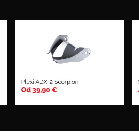
Plexi ADX-2 Scorpion
Od
39,90
€