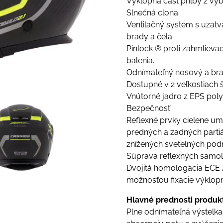
Výklopná časť prilby z vý
Slnečná clona.
Ventilačný systém s uzatv
brady a čela.
Pinlock ® proti zahmlieva
balenia.
Odnímateľný nosový a bra
Dostupné v 2 veľkostiach š
Vnútorné jadro z EPS poly
Bezpečnosť:
Reflexné prvky cielene umi
predných a zadných partiác
znížených svetelných pod
Súprava reflexných samol
Dvojitá homologácia ECE 2
možnosťou fixácie výklopn
Hlavné prednosti produk
Plne odnímateľná výstelka