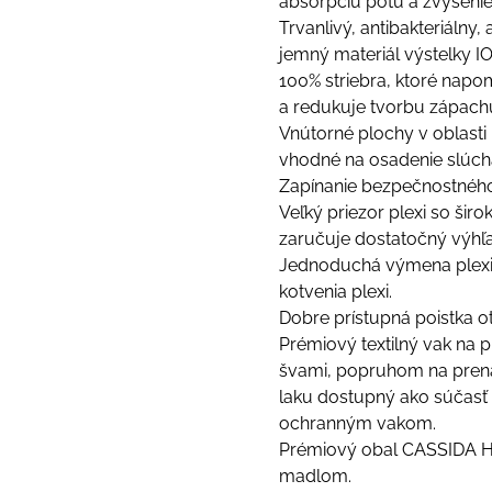
absorpciu potu a zvýšenie
Trvanlivý, antibakteriálny,
jemný materiál výstelky 
100% striebra, ktoré napo
a redukuje tvorbu zápach
Vnútorné plochy v oblasti
vhodné na osadenie slúch
Zapínanie bezpečnostnéh
Veľký priezor plexi so ši
zaručuje dostatočný výhľa
Jednoduchá výmena plex
kotvenia plexi.
Dobre prístupná poistka ot
Prémiový textilný vak na
švami, popruhom na prená
laku dostupný ako súčasť
ochranným vakom.
Prémiový obal CASSIDA H
madlom.