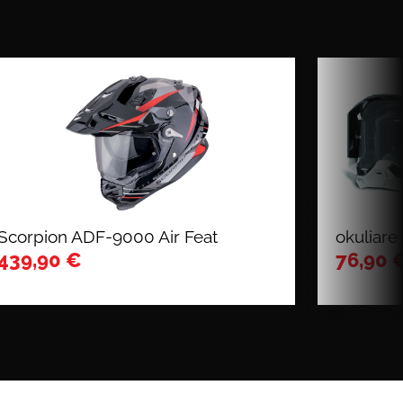
Scorpion ADF-9000 Air Feat
okuliare
439,90
€
76,90