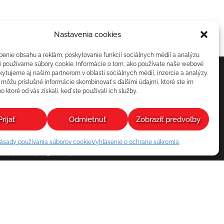
Nastavenia cookies
benie obsahu a reklám, poskytovanie funkcií sociálnych médií a analýzu
i používame súbory cookie. Informácie o tom, ako používate naše webové
kytujeme aj našim partnerom v oblasti sociálnych médií, inzercie a analýzy.
i môžu príslušné informácie skombinovať s ďalšími údajmi, ktoré ste im
o ktoré od vás získali, keď ste používali ich služby.
František Hozza – PROMOTO
Hraničná 3584/28
Poprad 05801
Prijať
Odmietnuť
Zobraziť predvoľby
promoto@promoto.sk
+421 903 960 440
ásady používania súborov cookie
Vyhlásenie o ochrane súkromia
+421 918 617 086
Ostatné kontaktné informácie