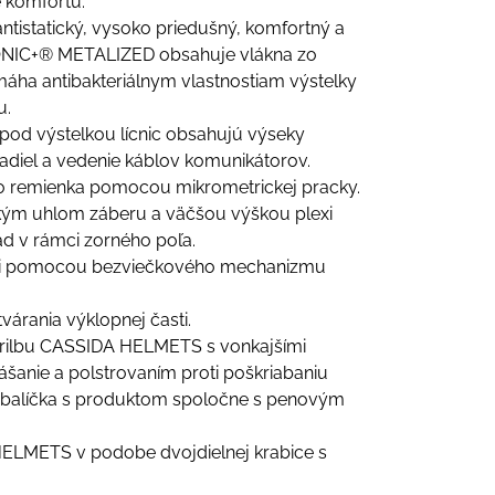
 komfortu.
 antistatický, vysoko priedušný, komfortný a
IONIC+® METALIZED obsahuje vlákna zo
máha antibakteriálnym vlastnostiam výstelky
u.
 pod výstelkou lícnic obsahujú výseky
adiel a vedenie káblov komunikátorov.
o remienka pomocou mikrometrickej pracky.
rokým uhlom záberu a väčšou výškou plexi
d v rámci zorného poľa.
i pomocou bezviečkového mechanizmu
várania výklopnej časti.
 prilbu CASSIDA HELMETS s vonkajšími
šanie a polstrovaním proti poškriabaniu
 balíčka s produktom spoločne s penovým
ELMETS v podobe dvojdielnej krabice s