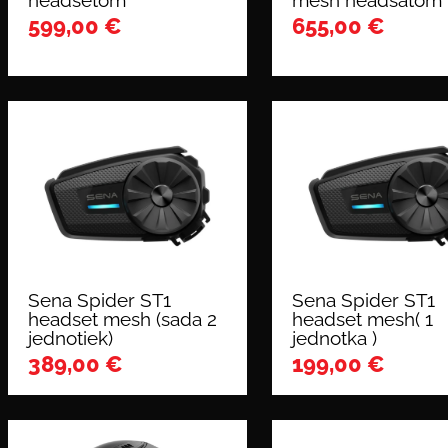
headsetom
mesh headsatom
599,00
€
655,00
€
Sena Spider ST1
Sena Spider ST1
headset mesh (sada 2
headset mesh( 1
jednotiek)
jednotka )
389,00
€
199,00
€