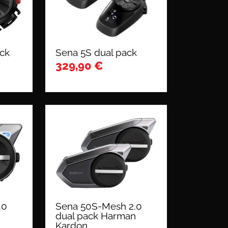
ack
Sena 5S dual pack
329,90
€
.0
Sena 50S-Mesh 2.0
dual pack Harman
Kardon