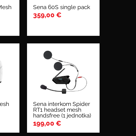
Mesh
Sena 60S single pack
359,00
€
Mesh
Sena interkom Spider
RT1 headset mesh
handsfree (1 jednotka)
199,00
€