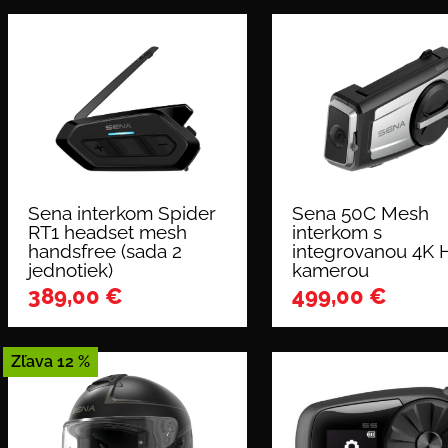
Sena interkom Spider
Sena 50C Mesh
RT1 headset mesh
interkom s
handsfree (sada 2
integrovanou 4K 
jednotiek)
kamerou
389,00
€
499,00
€
Zľava 12 %