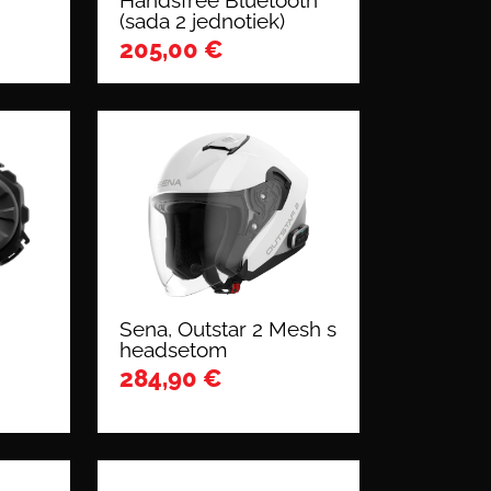
Handsfree Bluetooth
(sada 2 jednotiek)
205,00
€
Sena, Outstar 2 Mesh s
headsetom
284,90
€