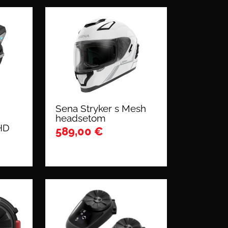
Sena Stryker s Mesh
headsetom
HD
589,00
€