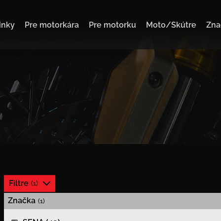
inky
Pre motorkára
Pre motorku
Moto/Skútre
Zna
Filtre
Značka