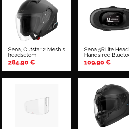
Sena, Outstar 2 Mesh s
Sena 5RLite Head
headsetom
Handsfree Blueto
284,90
€
109,90
€