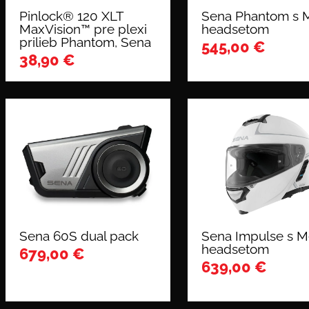
Pinlock® 120 XLT
Sena Phantom s 
MaxVision™ pre plexi
headsetom
prilieb Phantom, Sena
545,00
€
38,90
€
Sena 60S dual pack
Sena Impulse s 
headsetom
679,00
€
639,00
€