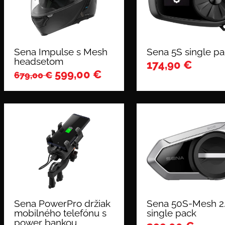
Sena Impulse s Mesh
Sena 5S single p
headsetom
174,90
€
599,00
€
679,00
€
Sena PowerPro držiak
Sena 50S-Mesh 2
mobilného telefónu s
single pack
power bankou