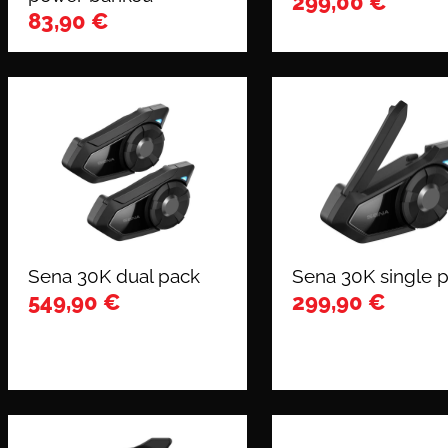
299,00
€
83,90
€
Sena 30K dual pack
Sena 30K single 
549,90
€
299,90
€