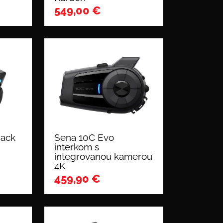
549,00
€
pack
Sena 10C Evo
interkom s
integrovanou kamerou
4K
459,90
€