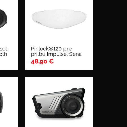
set
Pinlock®120 pre
oth
prilbu Impulse, Sena
48,90
€