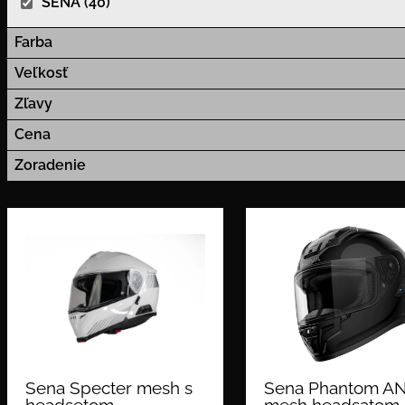
SENA (40)
Farba
Veľkosť
Zľavy
Cena
Zoradenie
Sena Specter mesh s
Sena Phantom AN