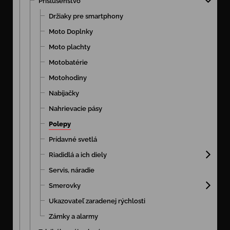
Príslušenstvo
Držiaky pre smartphony
Moto Doplnky
Moto plachty
Motobatérie
Motohodiny
Nabíjačky
Nahrievacie pásy
Polepy
Prídavné svetlá
Riadidlá a ich diely
Servis, náradie
Smerovky
Ukazovateľ zaradenej rýchlosti
Zámky a alarmy