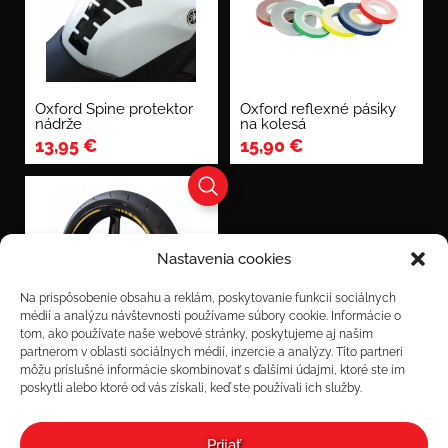
Oxford Spine protektor
Oxford reflexné pásiky
nádrže
na kolesá
13,95
€
15,90
€
Nastavenia cookies
Na prispôsobenie obsahu a reklám, poskytovanie funkcií sociálnych
médií a analýzu návštevnosti používame súbory cookie. Informácie o
tom, ako používate naše webové stránky, poskytujeme aj našim
partnerom v oblasti sociálnych médií, inzercie a analýzy. Títo partneri
reflexné pásiky Keiti na
môžu príslušné informácie skombinovať s ďalšími údajmi, ktoré ste im
kolesá
poskytli alebo ktoré od vás získali, keď ste používali ich služby.
15,90
€
Prijať