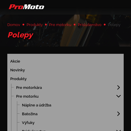
Domov
Produkty
Pre motorku
Príslušenstvo
Polepy
Polepy
Akcie
Novinky
Produkty
Pre motorkára
Pre motorku
Náplne a údržba
Batožina
Výfuky