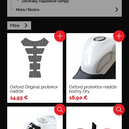
Zdviháky, nájazdové rampy
Moto/Skútre
Filtre
Oxford Original protekor
Oxford protektor nádrže
nádrže
bočný číry
14,95
€
16,90
€