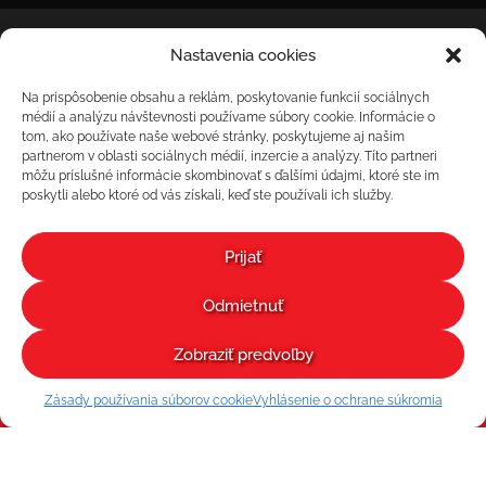
František Hozza – PROMOTO
Nastavenia cookies
Hraničná 3584/28
Poprad 05801
Na prispôsobenie obsahu a reklám, poskytovanie funkcií sociálnych
promoto@promoto.sk
médií a analýzu návštevnosti používame súbory cookie. Informácie o
+421 903 960 440
tom, ako používate naše webové stránky, poskytujeme aj našim
+421 918 617 086
partnerom v oblasti sociálnych médií, inzercie a analýzy. Títo partneri
Ostatné kontaktné informácie
môžu príslušné informácie skombinovať s ďalšími údajmi, ktoré ste im
poskytli alebo ktoré od vás získali, keď ste používali ich služby.
Prihlásenie zákazníka
Prijať
Obchodné a reklamačné podmienky
Zásady ochrany osobných údajov
Odmietnuť
Formulár na odstúpenie od zmluvy
Recenzie
Zobraziť predvoľby
Nastavenia cookies
Zásady používania súborov cookie
Vyhlásenie o ochrane súkromia