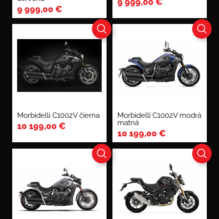
9 999,00
€
9 999,00
€
Morbidelli C1002V čierna
Morbidelli C1002V modrá
matná
10 199,00
€
10 199,00
€