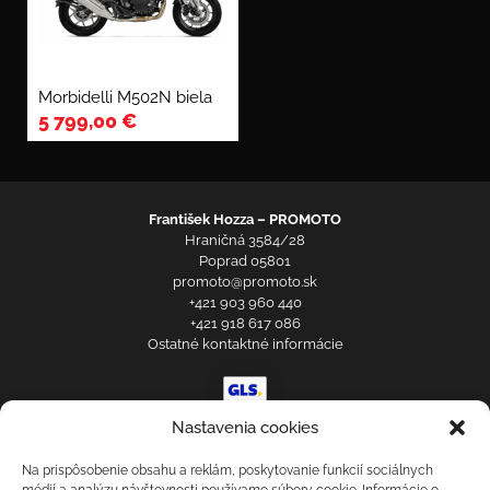
Morbidelli M502N biela
5 799,00
€
František Hozza – PROMOTO
Hraničná 3584/28
Poprad 05801
promoto@promoto.sk
+421 903 960 440
+421 918 617 086
Ostatné kontaktné informácie
Nastavenia cookies
Prihlásenie zákazníka
Obchodné a reklamačné podmienky
Zásady ochrany osobných údajov
Na prispôsobenie obsahu a reklám, poskytovanie funkcií sociálnych